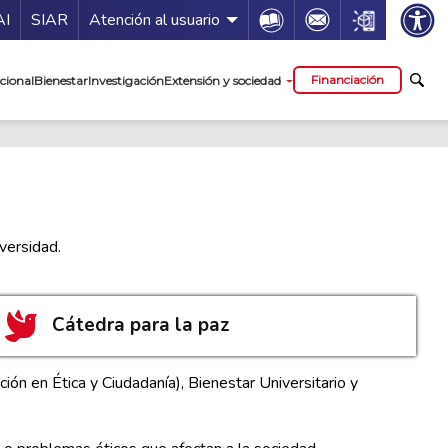
ía de servicios
Icon
Icon
Icon
AI
SIAR
Atención al usuario
cipal
Financiación
cional
Bienestar
Investigación
Extensión y sociedad
versidad.
Cátedra para la paz
ón en Ética y Ciudadanía), Bienestar Universitario y