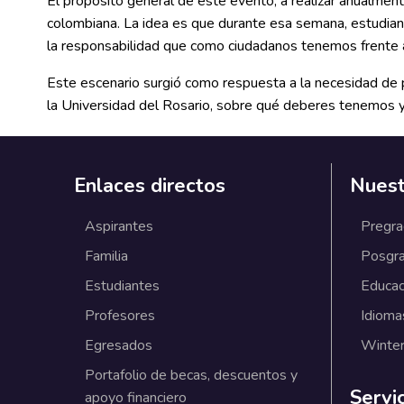
El propósito general de este evento, a realizar anualmen
colombiana. La idea es que durante esa semana, estudiante
la responsabilidad que como ciudadanos tenemos frente a
Este escenario surgió como respuesta a la necesidad de
la Universidad del Rosario, sobre qué deberes tenemos y
Enlaces directos
Nuest
Aspirantes
Pregr
Familia
Posgr
Estudiantes
Educac
Profesores
Idioma
Egresados
Winter
Portafolio de becas, descuentos y
Servi
apoyo financiero