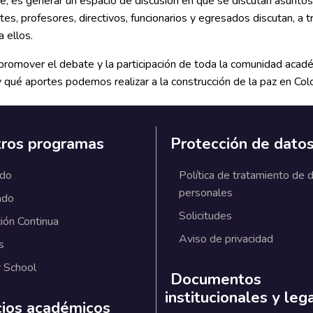
te, es generar un espacio de discusión en que se discutan asunto
s, profesores, directivos, funcionarios y egresados discutan, a t
 ellos.
 promover el debate y la participación de toda la comunidad aca
 qué aportes podemos realizar a la construcción de la paz en Col
ros programas
Protección de dato
ado
Política de tratamiento de 
personales
ado
Solicitudes
ión Continua
Aviso de privacidad
s
 School
Documentos
institucionales y leg
cios académicos