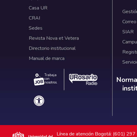
Casa UR
Gestió
CRAI
Correo
Sedes
SIAR
Revista Nova et Vetera
Campus
Directorio institucional
Regist
Manual de marca
Servici
Trabaja
Norm
Normat
con
nosotros.
inst
Línea de atención Bogotá: (601) 29