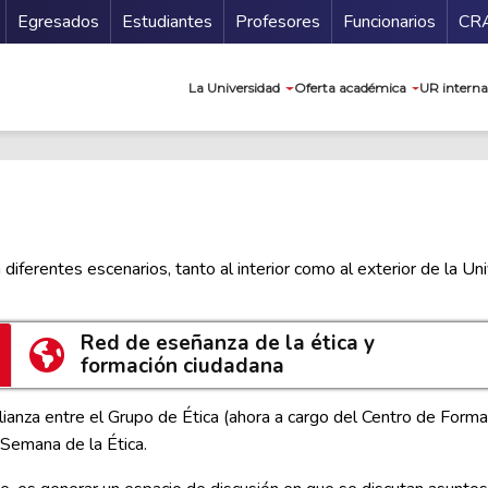
Secundario
Gu
Egresados
Estudiantes
Profesores
Funcionarios
CR
Navegación prin
La Universidad
Oferta académica
UR interna
iferentes escenarios, tanto al interior como al exterior de la Uni
Red de eseñanza de la ética y
formación ciudadana
anza entre el Grupo de Ética (ahora a cargo del Centro de Formaci
 Semana de la Ética.