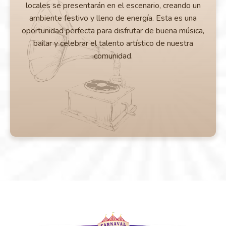
locales se presentarán en el escenario, creando un
ambiente festivo y lleno de energía. Esta es una
oportunidad perfecta para disfrutar de buena música,
bailar y celebrar el talento artístico de nuestra
comunidad.