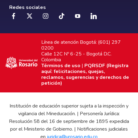
Redes sociales
Línea de atención Bogotá: (601) 297
0200
Calle 12C Nº 6-25 - Bogotá D.C.
Colombia
Términos de uso
|
PQRSDF (Registra
aquí: felicitaciones, quejas,
reclamos, sugerencias y derechos de
petición)
Institución de educación superior sujeta a la inspección y
vigilancia del Mineducación. | Personería Jurídica:
Resolución 58 del 16 de septiembre de 1895 expedida
por el Ministerio de Gobierno. | Notificaciones judiciales
en
juridica@urosario.edu.co