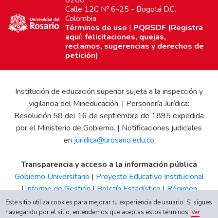
Calle 12C Nº 6-25 - Bogotá D.C.
Colombia
Términos de uso
|
PQRSDF (Registra
aquí: felicitaciones, quejas,
reclamos, sugerencias y derechos de
petición)
Institución de educación superior sujeta a la inspección y
vigilancia del Mineducación. | Personería Jurídica:
Resolución 58 del 16 de septiembre de 1895 expedida
por el Ministerio de Gobierno. | Notificaciones judiciales
en
juridica@urosario.edu.co
Transparencia y acceso a la información pública
Gobierno Universitario
|
Proyecto Educativo Institucional
|
Informe de Gestión
|
Boletín Estadístico
|
Régimen
Tributario
|
Estados Financieros
|
Código de Ética
|
Canal
Este sitio utiliza cookies para mejorar tu experiencia de usuario. Si sigues
de Integridad UR
navegando por el sitio, entendemos que aceptas estos términos.
Ver