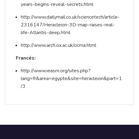
years-begins-reveal-secrets.html
http://www.dailymail.co.uk/sciencetech/article-
2316147/Heracleion-3D-map-raises-real-
life-Atlantis-deep.html
http://www.arch.ox.ac.uk/ocma.html
Francés:
http://www.ieasm.org/sites.php?
lang=fr&area=egypte&site=heracleion&part=1
/3