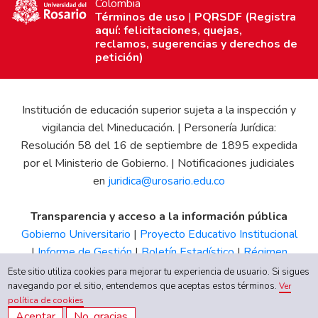
Colombia
Términos de uso
|
PQRSDF (Registra
aquí: felicitaciones, quejas,
reclamos, sugerencias y derechos de
petición)
Institución de educación superior sujeta a la inspección y
vigilancia del Mineducación. | Personería Jurídica:
Resolución 58 del 16 de septiembre de 1895 expedida
por el Ministerio de Gobierno. | Notificaciones judiciales
en
juridica@urosario.edu.co
Transparencia y acceso a la información pública
Gobierno Universitario
|
Proyecto Educativo Institucional
|
Informe de Gestión
|
Boletín Estadístico
|
Régimen
Tributario
|
Estados Financieros
|
Código de Ética
|
Canal
Este sitio utiliza cookies para mejorar tu experiencia de usuario. Si sigues
de Integridad UR
navegando por el sitio, entendemos que aceptas estos términos.
Ver
política de cookies
Aceptar
No, gracias