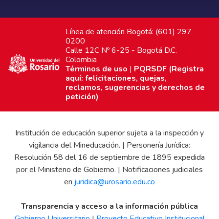
Línea de atención Bogotá: (601) 297
0200
Calle 12C Nº 6-25 - Bogotá D.C.
Colombia
Términos de uso
|
PQRSDF (Registra
aquí: felicitaciones, quejas,
reclamos, sugerencias y derechos de
petición)
Institución de educación superior sujeta a la inspección y
vigilancia del Mineducación. | Personería Jurídica:
Resolución 58 del 16 de septiembre de 1895 expedida
por el Ministerio de Gobierno. | Notificaciones judiciales
en
juridica@urosario.edu.co
Transparencia y acceso a la información pública
Gobierno Universitario
|
Proyecto Educativo Institucional