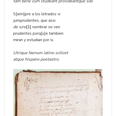
tam bene cum studeant provideantque sibi
S[iem]pre a los letrados vi
jurisprudentes, que assi
de iure
[1]
nombrar se ven
prudentes porq[u]e tambien
miran y estudian por si.
Utrique faenum latino scilicet
atque hispano poetastro.