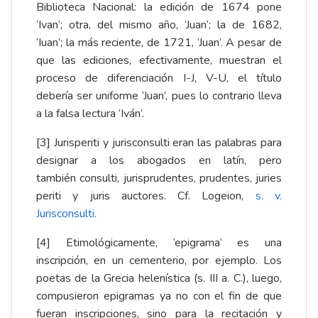
Biblioteca Nacional: la edición de 1674 pone
‘Ivan’; otra, del mismo año, ‘Juan’; la de 1682,
‘Iuan’; la más reciente, de 1721, ‘Juan’. A pesar de
que las ediciones, efectivamente, muestran el
proceso de diferenciación I-J, V-U, el título
debería ser uniforme ‘Juan’, pues lo contrario lleva
a la falsa lectura ‘Iván’.
[3]
Jurisperiti y jurisconsulti eran las palabras para
designar a los abogados en latín, pero
también consulti, jurisprudentes, prudentes, juries
periti y juris auctores. Cf. Logeion,
s. v.
Jurisconsulti
.
[4]
Etimológicamente, ‘epigrama’ es una
inscripción, en un cementerio, por ejemplo. Los
poetas de la Grecia helenística (s. III a. C.), luego,
compusieron epigramas ya no con el fin de que
fueran inscripciones, sino para la recitación y