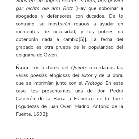
Sonsten sie ungern helffen in noth, und gewint
gar nichts die arm Rott
[Hay que sobornar a
abogados y defensores con ducados. De lo
contrario, se mostrarán reacios a ayudar en
momentos de necesidad, y los pobres no
obtendrán nada a cambio
[5]
]. La fecha del
grabado es otra prueba de la popularidad del
epigrama de Owen.
Ñapa
. Los lectores del
Quijote
recordamos las
varias poesías elogiosas del autor y de la obra,
que se imprimían junto con el
Prólogo
. En este
caso, les presentamos una de don Pedro
Calderón de la Barca a Francisco de la Torre
[Agudezas de Juan Oven. Madrid: Antonio de la
Fuente, 1692]: