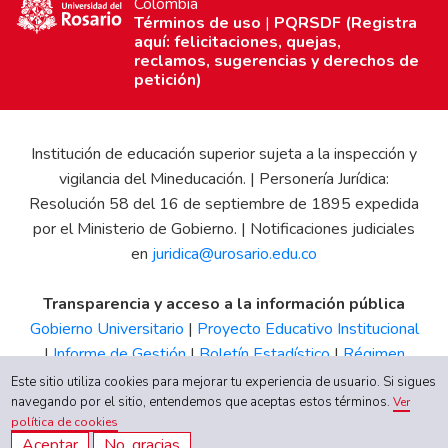
Colombia
Términos de uso
|
PQRSDF (Registra
aquí: felicitaciones, quejas,
reclamos, sugerencias y derechos de
petición)
Institución de educación superior sujeta a la inspección y
vigilancia del Mineducación. | Personería Jurídica:
Resolución 58 del 16 de septiembre de 1895 expedida
por el Ministerio de Gobierno. | Notificaciones judiciales
en
juridica@urosario.edu.co
Transparencia y acceso a la información pública
Gobierno Universitario
|
Proyecto Educativo Institucional
|
Informe de Gestión
|
Boletín Estadístico
|
Régimen
Tributario
|
Estados Financieros
|
Código de Ética
|
Canal
Este sitio utiliza cookies para mejorar tu experiencia de usuario. Si sigues
de Integridad UR
navegando por el sitio, entendemos que aceptas estos términos.
Ver
política de cookies
Aceptar
No, gracias