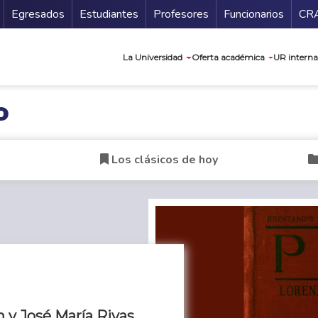
Secundario
Gu
Egresados
Estudiantes
Profesores
Funcionarios
CR
Navegación prin
La Universidad
Oferta académica
UR interna
o
Los clásicos de hoy
 y José María Rivas