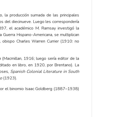
o, la producción sumada de las principales
ios del diecinueve. Luego les correspondería
897, el académico M. Ramsay investigó la
a Guerra Hispano-Americana, se multiplican
 del obispo Charles Warren Currier (1910: no
a
(Macmillan, 1916; luego sería editor de la
itado en libro, en 1920, por Brentano). La
Moses,
Spanish Colonial Literature in South
ro
(1923).
a por el binomio Isaac Goldberg (1887–1938)