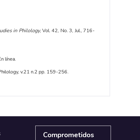
udies in Philology
, Vol. 42, No. 3, Jul., 716-
n línea.
 Philology, v.21 n.2 pp. 159-256.
s
Comprometidos