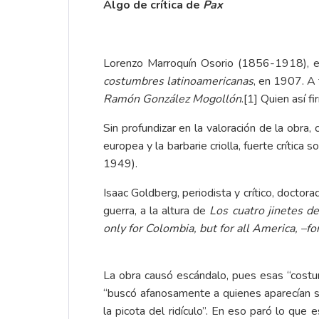
Algo de crítica de
Pax
Lorenzo Marroquín Osorio (1856-1918), es
costumbres latinoamericanas
, en 1907. A 
Ramón González Mogollón
.
[1]
Quien así f
Sin profundizar en la valoración de la obra
europea y la barbarie criolla, fuerte críti
1949).
Isaac Goldberg, periodista y crítico, doctor
guerra, a la altura de
Los cuatro jinetes de
only for Colombia, but for all America, –fo
La obra causó escándalo, pues esas “costumb
“buscó afanosamente a quienes aparecían si
la picota del ridículo”. En eso paró lo que 