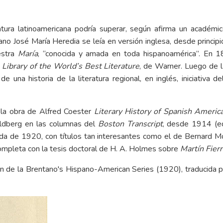
atura latinoamericana podría superar, según afirma un académic
no José María Heredia se leía en versión inglesa, desde princip
stra
María
, “conocida y amada en toda hispanoamérica”. En 1
a
Library of the World’s Best Literature
, de Warner. Luego de l
e una historia de la literatura regional, en inglés, iniciativa
n la obra de Alfred Coester
Literary History of Spanish Americ
Goldberg en las columnas del
Boston Transcript
, desde 1914 (ed
cada de 1920, con títulos tan interesantes como el de Bernard 
ompleta con la tesis doctoral de H. A. Holmes sobre
Martín Fier
ción de la Brentano's Hispano-American Series (1920), traducid