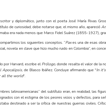
critor y diplomático, junto con el poeta José María Rivas Gr
título de curiosidad, debe notarse que, el mismo año, apareció
An
irmaba era nada menos que Marco Fidel Suárez (1855-1927), gra
, compartimos los siguientes conceptos. “
Pax
es una de esas obras 
ca social, novela en clave que hizo mucho ruido en Colombia”, en c
ado por Harvard, escribe el
Prólogo
, donde resalta el valor de la 
l Apocalipsis
, de Blasco Ibáñez. Concluye afirmando que "
In it
r all the world
".
res latinoamericanas” del subtítulo eran, en realidad, las figura
gnados con el estigma de los peores vicios y defectos, para seña
estaba destinado a ser la crítica de nuestras guerras civiles. Crí