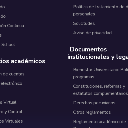
ado
Política de tratamiento de 
personales
ado
Solicitudes
ión Continua
Aviso de privacidad
s
 School
Documentos
institucionales y leg
cios académicos
Bienestar Universitario: Polí
n de cuentas
programas
 electrónico
Constituciones, reformas y
estatutos complementarios
 Virtual
Derechos pecuniarios
ro y Control
Otros reglamentos
os Virtuales
Reglamento académico de