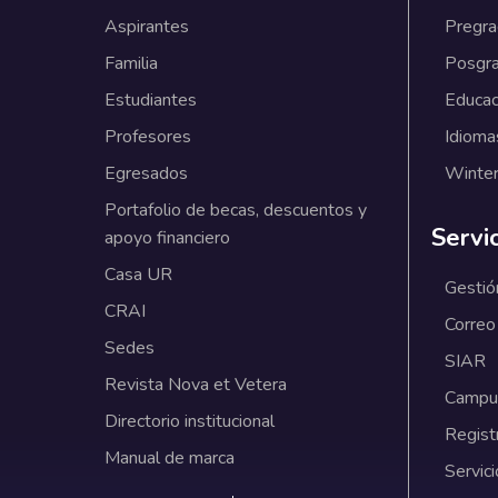
Aspirantes
Pregr
Familia
Posgr
Estudiantes
Educac
Profesores
Idioma
Egresados
Winter
Portafolio de becas, descuentos y
Servi
apoyo financiero
Casa UR
Gestió
CRAI
Correo
Sedes
SIAR
Revista Nova et Vetera
Campus
Directorio institucional
Regist
Manual de marca
Servici