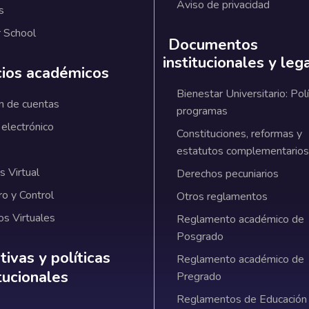
Aviso de privacidad
s
 School
Documentos
institucionales y leg
cios académicos
Bienestar Universitario: Polí
n de cuentas
programas
 electrónico
Constituciones, reformas y
estatutos complementarios
 Virtual
Derechos pecuniarios
ro y Control
Otros reglamentos
os Virtuales
Reglamento académico de
Posgrado
ativas y políticas institucionales
ivas y políticas
Reglamento académico de
itucionales
Pregrado
Reglamentos de Educación