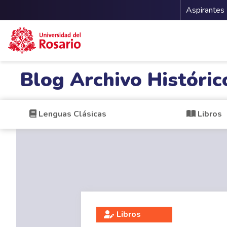
Menu 
Aspirantes
Pasar al contenido principal
Blog Archivo Históric
Lenguas Clásicas
Libros
Libros