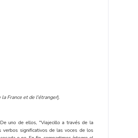
 la France et de l'étranger
].
De uno de ellos, "Viajecillo a través de la
 verbos significativos de las voces de los
acosada o no. En fin, compartimos íntegro el