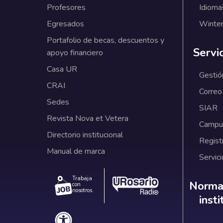
Profesores
Idioma
Egresados
Winter
Portafolio de becas, descuentos y
Servi
apoyo financiero
Casa UR
Gestió
CRAI
Correo
Sedes
SIAR
Revista Nova et Vetera
Campus
Directorio institucional
Regist
Manual de marca
Servici
Trabaja
Norm
Normat
con
nosotros.
inst