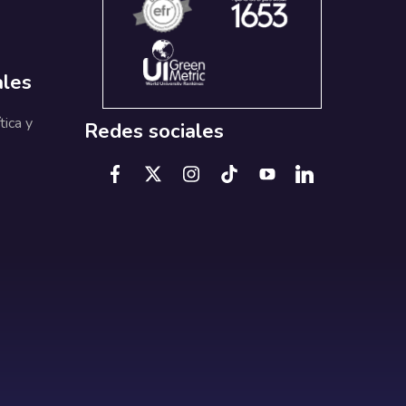
ales
tica y
Redes sociales