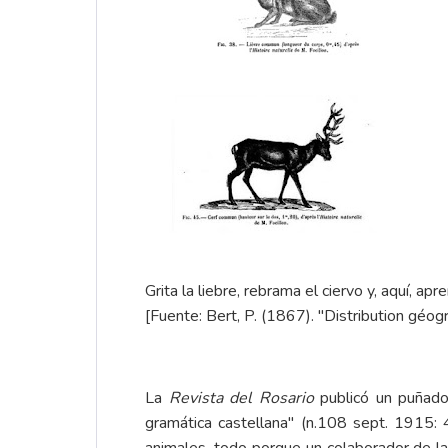
Grita la liebre, rebrama el ciervo y, aquí, ap
[Fuente: Bert, P. (1867). "Distribution gé
La
Revista del Rosario
publicó un puñado 
gramática castellana" (n.108 sept. 1915: 
animales, todo porque un colaborador de la 