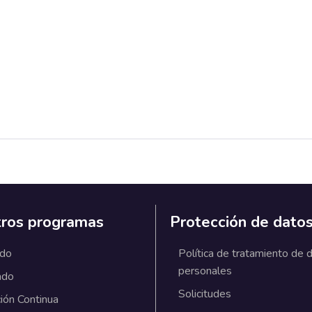
ros programas
Protección de dato
ado
Política de tratamiento de 
personales
ado
Solicitudes
ión Continua