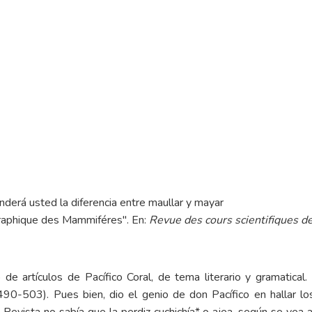
renderá usted la diferencia entre maullar y mayar
ographique des Mammiféres". En:
Revue des cours scientifiques de
de artículos de Pacífico Coral, de tema literario y gramatical. 
490-503). Pues bien, dio el genio de don Pacífico en hallar los
Revista no sabía que la perdiz cuchichía* o ajea, según se vea 