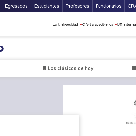
Secundario
Gu
Egresados
Estudiantes
Profesores
Funcionarios
CR
Navegación prin
La Universidad
Oferta académica
UR interna
o
Los clásicos de hoy