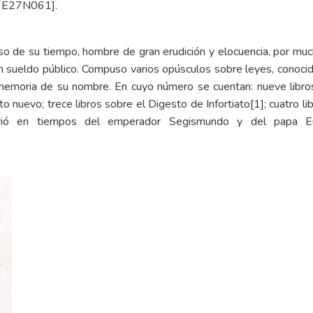
o, E27N061].
oso de su tiempo, hombre de gran erudición y elocuencia, por m
con sueldo público. Compuso varios opúsculos sobre leyes, conoci
 memoria de su nombre. En cuyo número se cuentan: nueve libros 
o nuevo; trece libros sobre el Digesto de Infortiato
[1]
; cuatro l
Murió en tiempos del emperador Segismundo y del papa E