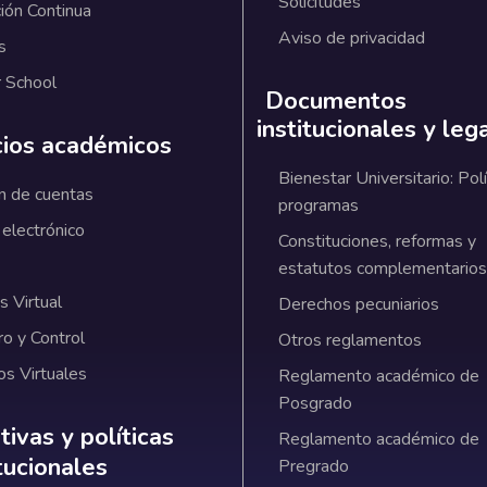
Solicitudes
ión Continua
Aviso de privacidad
s
 School
Documentos
institucionales y leg
cios académicos
Bienestar Universitario: Polí
n de cuentas
programas
 electrónico
Constituciones, reformas y
estatutos complementarios
 Virtual
Derechos pecuniarios
ro y Control
Otros reglamentos
os Virtuales
Reglamento académico de
Posgrado
ativas y políticas institucionales
ivas y políticas
Reglamento académico de
itucionales
Pregrado