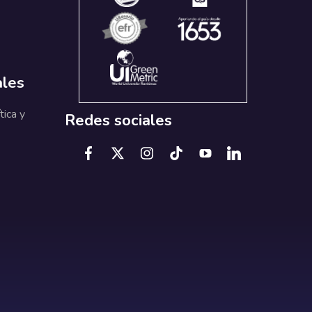
ales
tica y
Redes sociales