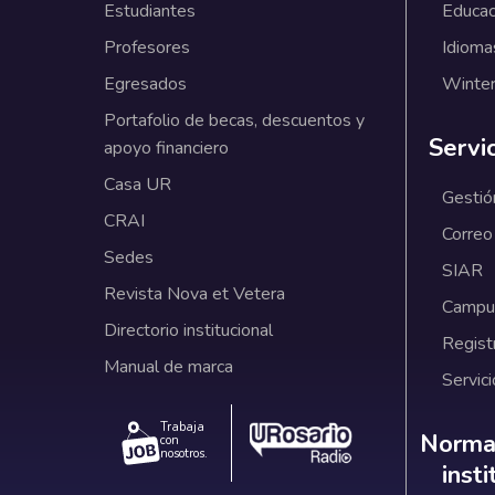
Estudiantes
Educac
Profesores
Idioma
Egresados
Winter
Portafolio de becas, descuentos y
Servi
apoyo financiero
Casa UR
Gestió
CRAI
Correo
Sedes
SIAR
Revista Nova et Vetera
Campus
Directorio institucional
Regist
Manual de marca
Servici
Trabaja
Norm
Normat
con
nosotros.
inst