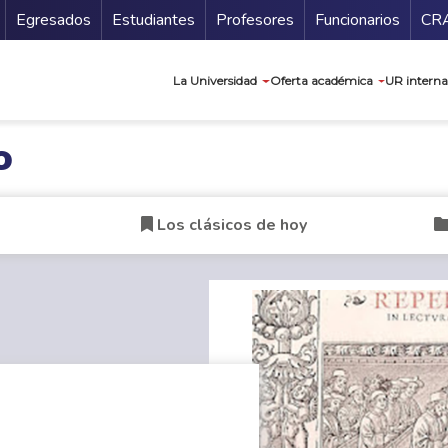
Secundario
Gu
Egresados
Estudiantes
Profesores
Funcionarios
CR
Navegación prin
La Universidad
Oferta académica
UR interna
o
Los clásicos de hoy