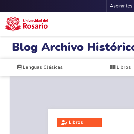
Menu 
Aspirantes
Pasar al contenido principal
Blog Archivo Históric
Lenguas Clásicas
Libros
Libros