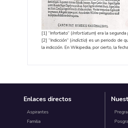
[1]
“Infortiato” (
Infortiatum
) era la segunda 
[2]
“Indicción” (
indictio
) es un periodo de qu
la indicción. En Wikipedia, por cierto, la fe
Enlaces directos
Nuest
Aspirantes
Pregr
Familia
Posgr