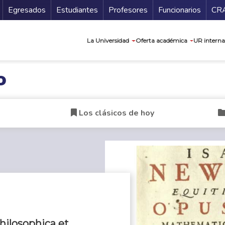
Secundario
Gu
Egresados
Estudiantes
Profesores
Funcionarios
CR
Navegación prin
La Universidad
Oferta académica
UR interna
o
Los clásicos de hoy
ilosophica et