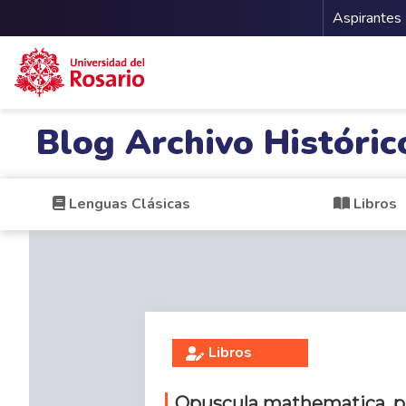
Menu 
Aspirantes
Pasar al contenido principal
Blog Archivo Históric
Lenguas Clásicas
Libros
Libros
Opuscula mathematica, ph