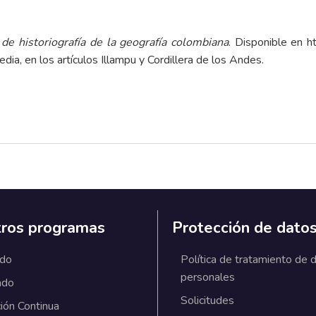
de historiografía de la geografía colombiana
. Disponible en
h
ia, en los artículos Illampu y Cordillera de los Andes.
ros programas
Protección de dato
ado
Política de tratamiento de 
personales
ado
Solicitudes
ión Continua