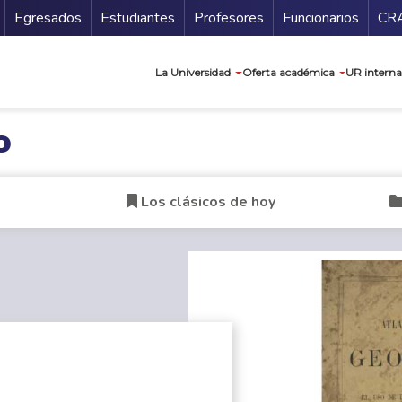
Secundario
Gu
Egresados
Estudiantes
Profesores
Funcionarios
CR
Navegación prin
La Universidad
Oferta académica
UR interna
o
Los clásicos de hoy