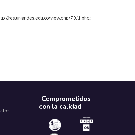
ttp://res.uniandes.edu.co/view.php/79/1.php
.;
s
Comprometidos
con la calidad
datos