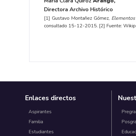
María Clara Quiroz
Arango,
Directora Archivo Histórico
[1]
Gustavo Montañez Gómez,
Elementos 
consultado 15-12-2015.
[2]
Fuente: Wikiped
Enlaces directos
Nuest
Aspirantes
Pregr
Familia
Posgr
Estudiantes
Educac