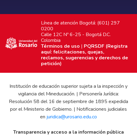
Línea de atención Bogotá: (601) 297
0200
Calle 12C Nº 6-25 - Bogotá D.C.
Colombia
Términos de uso
|
PQRSDF (Registra
aquí: felicitaciones, quejas,
reclamos, sugerencias y derechos de
petición)
Institución de educación superior sujeta a la inspección y
vigilancia del Mineducación. | Personería Jurídica:
Resolución 58 del 16 de septiembre de 1895 expedida
por el Ministerio de Gobierno. | Notificaciones judiciales
en
juridica@urosario.edu.co
Transparencia y acceso a la información pública