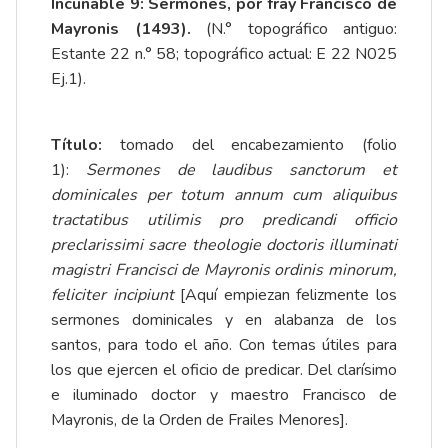
Incunable 9: Sermones, por fray Francisco de
Mayronis (1493).
(N.° topográfico antiguo:
Estante 22 n.° 58; topográfico actual: E 22 N025
Ej.1).
Título:
tomado del encabezamiento (folio
1):
Sermones de laudibus sanctorum et
dominicales per totum annum cum aliquibus
tractatibus utilimis pro predicandi officio
preclarissimi sacre theologie doctoris illuminati
magistri Francisci de Mayronis ordinis minorum,
feliciter incipiunt
[Aquí empiezan felizmente los
sermones dominicales y en alabanza de los
santos, para todo el año. Con temas útiles para
los que ejercen el oficio de predicar. Del clarísimo
e iluminado doctor y maestro Francisco de
Mayronis, de la Orden de Frailes Menores].