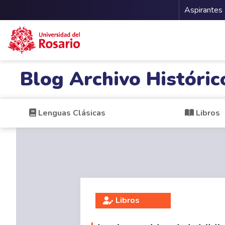
Menu 
Aspirantes
Pasar al contenido principal
Blog Archivo Históric
Lenguas Clásicas
Libros
Libros