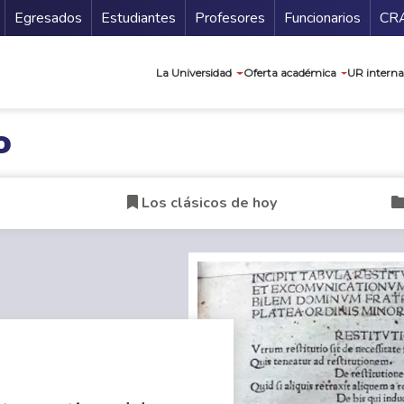
Secundario
Gu
Egresados
Estudiantes
Profesores
Funcionarios
CR
Navegación prin
La Universidad
Oferta académica
UR interna
o
Los clásicos de hoy