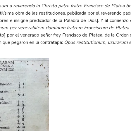
imum a reverendo in Christo patre fratre Francisco de Platea 
ilísima obra de las restituciones, publicada por el reverendo padr
res e insigne predicador de la Palabra de Dios]. Y al comienzo d
onum per venerabilem dominum fratrem Franciscum de Platea
ito] por el venerado señor fray Francisco de Platea, de la Orde
ión que pegaron en la contratapa:
Opus restitutionum, usurarum