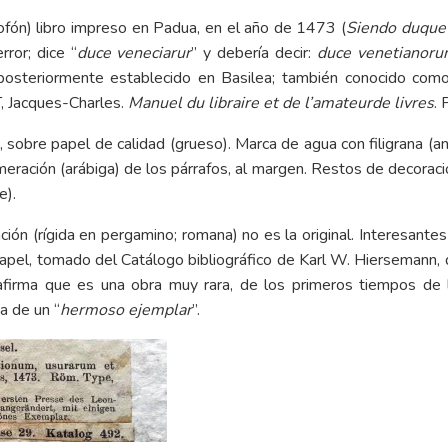
ofón) libro impreso en Padua, en el año de 1473 (
Siendo duque 
rror; dice “
duce veneciarur
” y debería decir:
duce venetianor
), posteriormente establecido en Basilea; también conocido com
, Jacques-Charles.
Manuel du libraire et de l’amateur
de livres
. 
 sobre papel de calidad (grueso). Marca de agua con filigrana (an
ración (arábiga) de los párrafos, al margen. Restos de decoraci
e).
ción (rígida en pergamino; romana) no es la original. Interesant
papel, tomado del Catálogo bibliográfico de Karl W. Hiersemann, de
 afirma que es una obra muy rara, de los primeros tiempos de
a de un “
hermoso ejemplar
”.