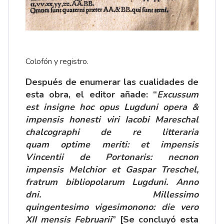
Colofón y registro.
Después de enumerar las cualidades de
esta obra, el editor añade: “
Excussum
est insigne hoc opus Lugduni opera &
impensis honesti viri Iacobi Mareschal
chalcographi de re litteraria
quam optime meriti: et impensis
Vincentii de Portonaris: necnon
impensis Melchior et Gaspar Treschel,
fratrum bibliopolarum Lugduni. Anno
dni. Millessimo
quingentesimo
vigesimonono: die vero
XII mensis Februarii
” [Se concluyó esta