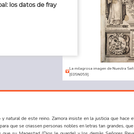
al: los datos de fray
La milagrosa imagen de Nuestra Seño
[E05N059].
y natural de este reino. Zamora insiste en la justicia que hace 
“para que se criassen personas nobles en letras tan grandes, que 
 que su Magestad (Dios le guarde) y los demàs Señores Rey