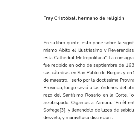
Fray Cristóbal, hermano de religión
En su libro quinto, esto pone sobre la sign
mismo Abito el Illustrissimo y Reverendis
esta Cathedral Metropolitana”. La consagrac
fue recibido en ocho de septiembre de 1635
sus cátedras en San Pablo de Burgos y en S
de maestro, “serlo por la doctissima Provinc
Provincia; luego sirvió a las órdenes del o
rezo del Santísimo Rosario en la Corte, “
arzobispado. Oigamos a Zamora: “En èl ent
Sofraga
[3]
, y llenandolo de luzes de sabid
desvelo, y maravillosa discrecion”.