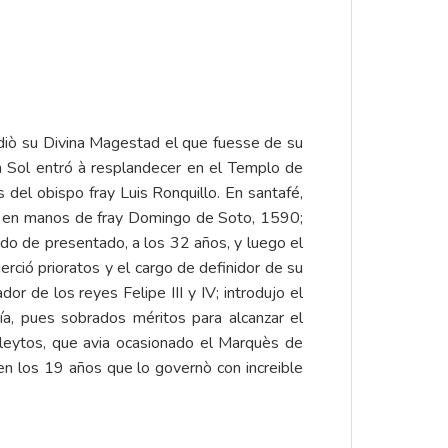
cediò su Divina Magestad el que fuesse de su
n Sol entró à resplandecer en el Templo de
 del obispo fray Luis Ronquillo. En santafé,
ión en manos de fray Domingo de Soto, 1590;
do de presentado, a los 32 años, y luego el
erció prioratos y el cargo de definidor de su
r de los reyes Felipe III y IV; introdujo el
ía, pues sobrados méritos para alcanzar el
pleytos, que avia ocasionado el Marquès de
 en los 19 años que lo governò con increible