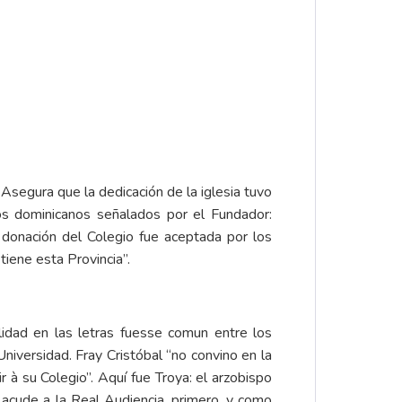
Asegura que la dedicación de la iglesia tuvo
os dominicanos señalados por el Fundador:
 donación del Colegio fue aceptada por los
iene esta Provincia”.
lidad en las letras fuesse comun entre los
niversidad. Fray Cristóbal “no convino en la
 à su Colegio”. Aquí fue Troya: el arzobispo
 acude a la Real Audiencia, primero, y como