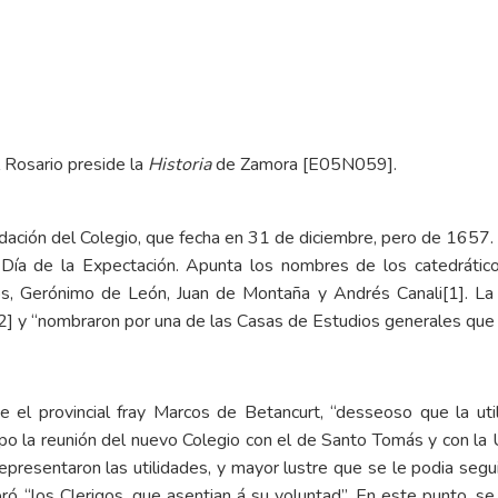
 Rosario preside la
Historia
de Zamora [E05N059].
dación del Colegio
, que fecha en 31 de diciembre, pero de 1657. 
 Día de la Expectación. Apunta los nombres de los catedrátic
ios, Gerónimo de León, Juan de Montaña y Andrés Canali
[1]
. La
2]
y “nombraron por una de las Casas de Estudios generales que t
el provincial fray Marcos de Betancurt, “desseoso que la uti
spo la reunión del nuevo Colegio con el de Santo Tomás y con la U
presentaron las utilidades, y mayor lustre que se le podia seguir
 “los Clerigos, que asentian á su voluntad”. En este punto, se