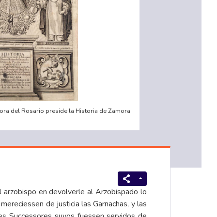
ra del Rosario preside la Historia de Zamora
el arzobispo en devolverle al Arzobispado lo
mereciessen de justicia las Garnachas, y las
es Successores suyos fuessen servidos de