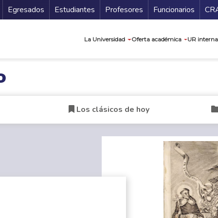
Secundario
Gu
Egresados
Estudiantes
Profesores
Funcionarios
CR
Navegación prin
La Universidad
Oferta académica
UR interna
o
Los clásicos de hoy