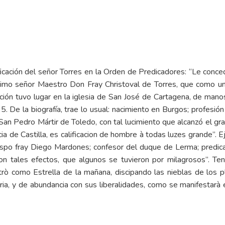
ificación del señor Torres en la Orden de Predicadores: “Le con
simo señor Maestro Don Fray Christoval de Torres, que como u
ión tuvo lugar en la iglesia de San José de Cartagena, de manos
. De la biografía, trae lo usual: nacimiento en Burgos; profes
an Pedro Mártir de Toledo, con tal lucimiento que alcanzó el gra
ia de Castilla, es calificacion de hombre à todas luzes grande”. Ej
bispo fray Diego Mardones; confesor del duque de Lerma; predicado
con tales efectos, que algunos se tuvieron por milagrosos”. Ten
rò como Estrella de la mañana, discipando las nieblas de los 
uria, y de abundancia con sus liberalidades, como se manifestarà