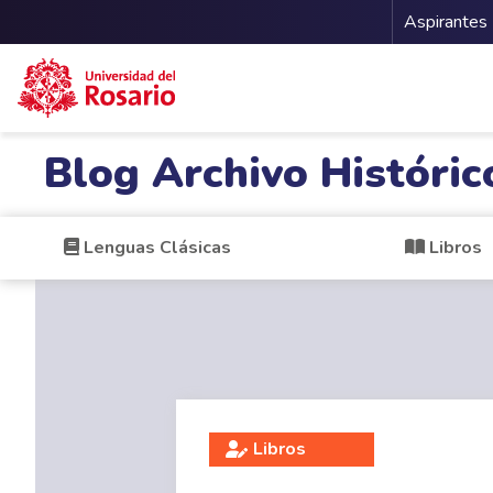
Menu 
Aspirantes
Pasar al contenido principal
Blog Archivo Históric
Lenguas Clásicas
Libros
Libros