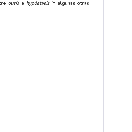
ntre
ousía
e
hypóstasis
. Y algunas otras