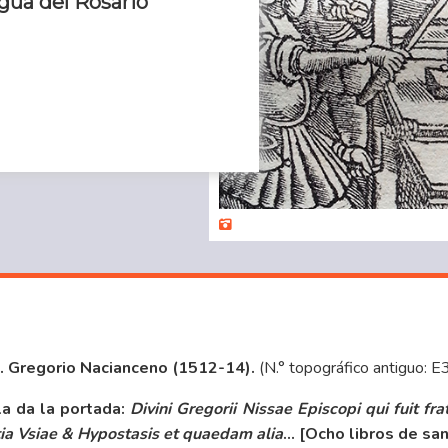
igua del Rosario
y S. Gregorio Nacianceno (1512-14).
(N.° topográfico antiguo: E
 la da la portada:
Divini Gregorii Nissae Episcopi qui fuit frat
tia Vsiae & Hypostasis et quaedam alia
… [Ocho libros de sa