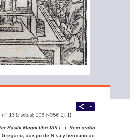
3 n.° 131; actual: E03 N056 Ej. 1).
er Basilii Magni libri VIII
(…).
Item oratio
n Gregorio, obispo de Nisa y hermano de