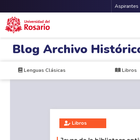
Menu 
Aspirantes
Pasar al contenido principal
Blog Archivo Históric
Lenguas Clásicas
Libros
Libros