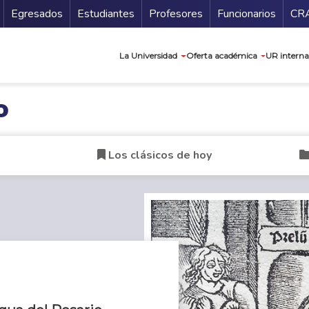
Secundario
Gu
Egresados
Estudiantes
Profesores
Funcionarios
CR
Navegación prin
La Universidad
Oferta académica
UR interna
o
Los clásicos de hoy