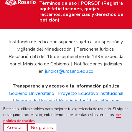
Términos de uso
|
PQRSDF (Registra
aquí: felicitaciones, quejas,
reclamos, sugerencias y derechos de
petición)
Institución de educación superior sujeta a la inspección y
vigilancia del Mineducación. | Personería Jurídica:
Resolución 58 del 16 de septiembre de 1895 expedida
por el Ministerio de Gobierno. | Notificaciones judiciales
en
juridica@urosario.edu.co
Transparencia y acceso a la información pública
Gobierno Universitario
|
Proyecto Educativo Institucional
|
Informe de Gestión
|
Boletín Estadístico
|
Régimen
Tributario
|
Estados Financieros
|
Código de Ética
|
Canal
Este sitio utiliza cookies para mejorar tu experiencia de usuario. Si sigues
de Integridad UR
navegando por el sitio, entendemos que aceptas estos términos.
Ver
política de cookies
Aceptar
No, gracias