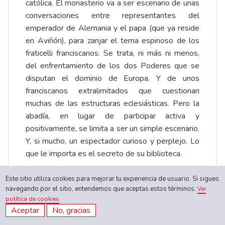
católica. El monasterio va a ser escenario de unas
conversaciones entre representantes del
emperador de Alemania y el papa (que ya reside
en Aviñón), para zanjar el tema espinoso de los
fraticelli franciscanos. Se trata, ni más ni menos,
del enfrentamiento de los dos Poderes que se
disputan el dominio de Europa. Y de unos
franciscanos extralimitados que cuestionan
muchas de las estructuras eclesiásticas. Pero la
abadía, en lugar de participar activa y
positivamente, se limita a ser un simple escenario.
Y, si mucho, un espectador curioso y perplejo. Lo
que le importa es el secreto de su biblioteca.
Las conversaciones se verán frustradas por las
Este sitio utiliza cookies para mejorar tu experiencia de usuario. Si sigues
navegando por el sitio, entendemos que aceptas estos términos.
Ver
muertes ocurridas en la abadía. Y la oportunidad
política de cookies
del necesario diálogo se desaprovechó por la
Aceptar
No, gracias
actitud de los perseguidores profesionales de