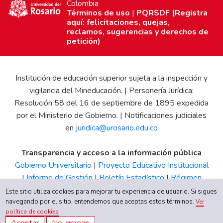
Colombia
Términos de uso
|
PQRSDF (Registra
aquí: felicitaciones, quejas,
reclamos, sugerencias y derechos de
petición)
Institución de educación superior sujeta a la inspección y
vigilancia del Mineducación. | Personería Jurídica:
Resolución 58 del 16 de septiembre de 1895 expedida
por el Ministerio de Gobierno. | Notificaciones judiciales
en
juridica@urosario.edu.co
Transparencia y acceso a la información pública
Gobierno Universitario
|
Proyecto Educativo Institucional
|
Informe de Gestión
|
Boletín Estadístico
|
Régimen
Tributario
|
Estados Financieros
|
Código de Ética
|
Canal
Este sitio utiliza cookies para mejorar tu experiencia de usuario. Si sigues
de Integridad UR
navegando por el sitio, entendemos que aceptas estos términos.
Ver
política de cookies