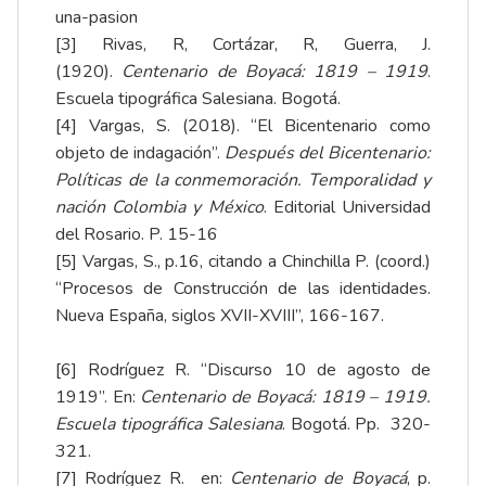
una-pasion
[3]
Rivas, R, Cortázar, R, Guerra, J.
(1920).
Centenario de Boyacá: 1819 – 1919
.
Escuela tipográfica Salesiana. Bogotá.
[4]
Vargas, S. (2018). “El Bicentenario como
objeto de indagación”.
Después del Bicentenario:
Políticas de la conmemoración. Temporalidad y
nación Colombia y México
. Editorial Universidad
del Rosario. P. 15-16
[5]
Vargas, S., p.16, citando a Chinchilla P. (coord.)
“Procesos de Construcción de las identidades.
Nueva España, siglos XVII-XVIII”, 166-167.
[6]
Rodríguez R. “Discurso 10 de agosto de
1919”. En:
Centenario de Boyacá: 1819 – 1919.
Escuela tipográfica Salesiana
. Bogotá. Pp. 320-
321.
[7]
Rodríguez R. en:
Centenario de Boyacá
, p.