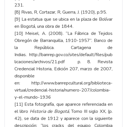
231.
[8]
Rivas, R, Cortazar, R, Guerra, J. (1920), p.95.
[9]
La estatua que se ubica en la plaza de Bolívar
en Bogotá, una obra de 1844.
[10]
Meisel, A. (2008). “La Fábrica de Tejidos
Obregón de Barranquilla, 1910-1957”. Banco de
la República. Cartagena de
Indias.
http://banrep.gov.co/sites/default/files/pub
licaciones/archivos/21.pdf
p. 8. Revista
Credencial Historia, Edición 207, marzo de 2007,
disponible
en:
http://www.banrepcultural.org/biblioteca-
virtual/credencial-historia/numero-207/colombia-
y-el-mundo-1936
[11]
Esta fotografía, que aparece referenciada en
el libro
Historia de Bogotá
, Tomo III siglo XX, (p.
42), se data de 1912 y aparece con la siguiente
descripción: “los cracks del equipo Colombia