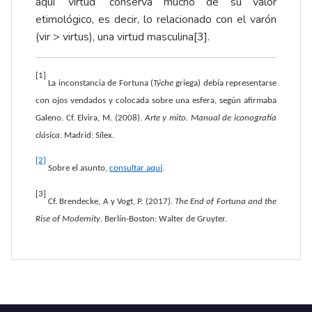
aquí ‘virtud’ conserva mucho de su valor
etimológico, es decir, lo relacionado con el varón
(vir > virtus), una virtud masculina
[3]
.
[1]
La inconstancia de Fortuna (
Týche
griega) debía representarse
con ojos vendados y colocada sobre una esfera, según afirmaba
Galeno. Cf. Elvira, M. (2008).
Arte y mito. Manual de iconografía
clásica
. Madrid: Sílex.
[2]
Sobre el asunto,
consultar aquí
.
[3]
Cf. Brendecke, A y Vogt, P. (2017).
The End of Fortuna and the
Rise of Modernity
. Berlín-Boston: Walter de Gruyter.