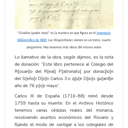
“Givalino (padre Jose)” es la manera en que figura en el
inventario
bibliográfico de 1800
. Las
Disquisitiones
vienen en un tomo, cuarto
pergamino. Hoy tenemos más obras del mismo autor.
Lo llamativo de la obra, según dijimos, es la nota
de donación: “Este libro pertenece al Colegio del
R[osari]o del R[eal] P[atronato] por donac[io]n
del S[eño]r D[o]n Carlos 3.o q[u]e D[io]s gu[ard]e
año de 76 p[o]r mayo”.
Carlos III de España (1716-88) reinó desde
1759 hasta su muerte. En el Archivo Histórico
tenemos varias cédulas reales del monarca,
resolviendo asuntos económicos del Rosario y
fijando el modo de castigar a los colegiales de