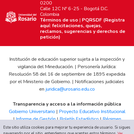
0200
Calle 12C Nº 6-25 - Bogotá D.C.
Colombia
Términos de uso
|
PQRSDF (Registra
aquí: felicitaciones, quejas,
reclamos, sugerencias y derechos de
petición)
Institución de educación superior sujeta a la inspección y
vigilancia del Mineducación. | Personería Jurídica:
Resolución 58 del 16 de septiembre de 1895 expedida
por el Ministerio de Gobierno. | Notificaciones judiciales
en
juridica@urosario.edu.co
Transparencia y acceso a la información pública
Gobierno Universitario
|
Proyecto Educativo Institucional
|
Informe de Gestión
|
Boletín Estadístico
|
Régimen
Tributario
|
Estados Financieros
|
Código de Ética
|
Canal
Este sitio utiliza cookies para mejorar tu experiencia de usuario. Si sigues
de Integridad UR
navegando por el sitio, entendemos que aceptas estos términos.
Ver