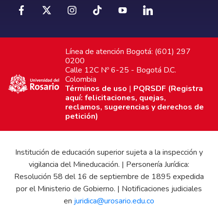
Línea de atención Bogotá: (601) 297
0200
Calle 12C Nº 6-25 - Bogotá D.C.
Colombia
Términos de uso
|
PQRSDF (Registra
aquí: felicitaciones, quejas,
reclamos, sugerencias y derechos de
petición)
Institución de educación superior sujeta a la inspección y
vigilancia del Mineducación. | Personería Jurídica:
Resolución 58 del 16 de septiembre de 1895 expedida
por el Ministerio de Gobierno. | Notificaciones judiciales
en
juridica@urosario.edu.co