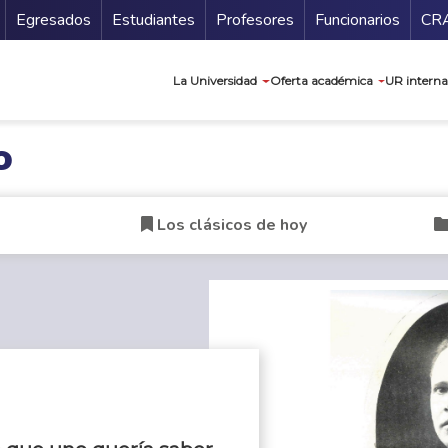
Secundario
Gu
Egresados
Estudiantes
Profesores
Funcionarios
CR
Navegación prin
La Universidad
Oferta académica
UR interna
o
Los clásicos de hoy