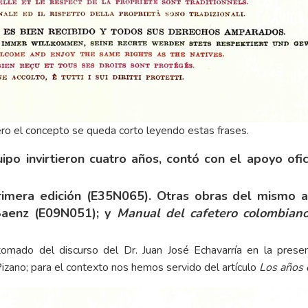
pero el concepto se queda corto leyendo estas frases.
po invirtieron cuatro años, contó con el apoyo ofic
primera edición (E35N065). Otras obras del mismo 
 Saenz (E09N051); y
Manual del cafetero colombian
 tomado del
discurso
del Dr. Juan José Echavarría en la present
Pizano; para el contexto nos hemos servido del artículo
Los años 