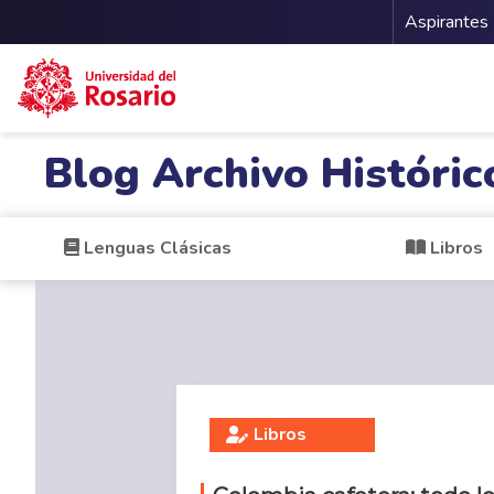
Menu 
Aspirantes
Pasar al contenido principal
Blog Archivo Históric
Lenguas Clásicas
Libros
Libros