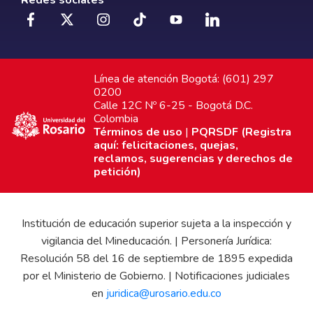
Línea de atención Bogotá: (601) 297
0200
Calle 12C Nº 6-25 - Bogotá D.C.
Colombia
Términos de uso
|
PQRSDF (Registra
aquí: felicitaciones, quejas,
reclamos, sugerencias y derechos de
petición)
Institución de educación superior sujeta a la inspección y
vigilancia del Mineducación. | Personería Jurídica:
Resolución 58 del 16 de septiembre de 1895 expedida
por el Ministerio de Gobierno. | Notificaciones judiciales
en
juridica@urosario.edu.co