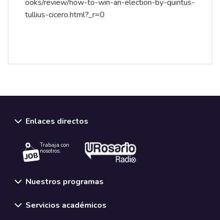
ooks/review/how-to-win-an-election-by-quintus-
tullius-cicero.html?_r=0
Enlaces directos
Trabaja con
nosotros.
Nuestros programas
Servicios académicos