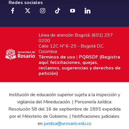
Redes sociales
Línea de atención Bogotá: (601) 297
0200
Calle 12C Nº 6-25 - Bogotá D.C.
Colombia
Términos de uso
|
PQRSDF (Registra
aquí: felicitaciones, quejas,
reclamos, sugerencias y derechos de
petición)
Institución de educación superior sujeta a la inspección y
vigilancia del Mineducación. | Personería Jurídica:
Resolución 58 del 16 de septiembre de 1895 expedida
por el Ministerio de Gobierno. | Notificaciones judiciales
en
juridica@urosario.edu.co