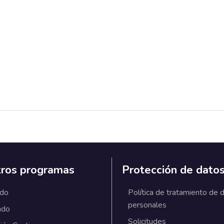
ros programas
Protección de dato
ado
Política de tratamiento de 
personales
ado
Solicitudes