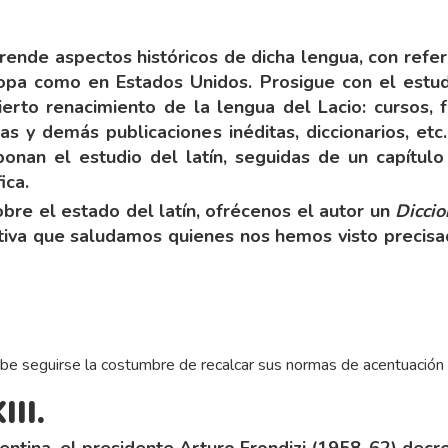
rende aspectos históricos de dicha lengua, con refer
uropa como en Estados Unidos. Prosigue con el estud
ierto renacimiento de la lengua del Lacio: cursos,
ietas y demás publicaciones inéditas, diccionarios, e
onan el estudio del latín, seguidas de un capítul
ica.
re el estado del latín, ofrécenos el autor un
Diccio
ativa que saludamos quienes nos hemos visto precisa
be seguirse la costumbre de recalcar sus normas de acentuación 
III.
tina, el presidente Arturo Frondizi (1958-62) decre