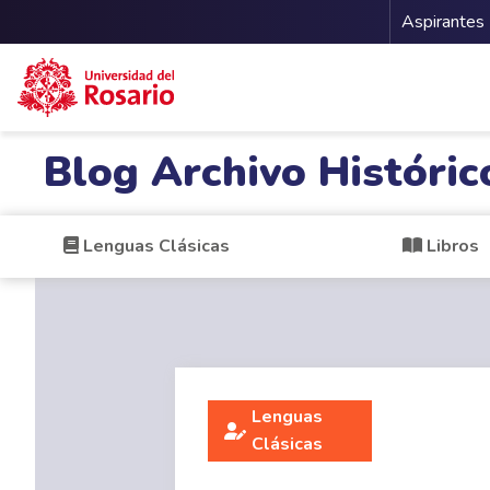
Menu 
Aspirantes
Pasar al contenido principal
Blog Archivo Históric
Lenguas Clásicas
Libros
Lenguas
Clásicas