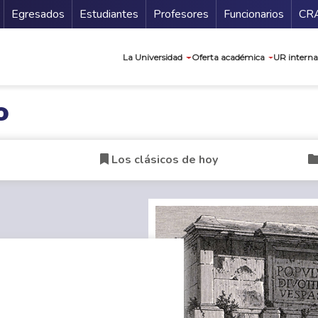
Secundario
Gu
Egresados
Estudiantes
Profesores
Funcionarios
CR
Navegación prin
La Universidad
Oferta académica
UR interna
o
Los clásicos de hoy