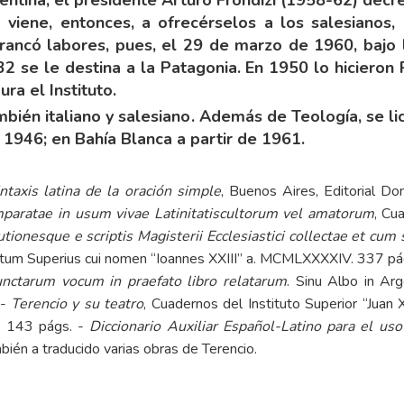
to viene, entonces, a ofrecérselos a los salesiano
Arrancó labores, pues, el 29 de marzo de 1960, bajo 
932 se le destina a la Patagonia. En 1950 lo hiciero
ura el Instituto.
mbién italiano y salesiano. Además de Teología, se li
 1946; en Bahía Blanca a partir de 1961.
ntaxis latina de la oración simple
, Buenos Aires, Editorial D
aratae in usum vivae Latinitatis
cultorum vel amatorum
, Cu
cutionesque e scriptis Magisterii Ecclesiastici collectae et 
tutum Superius cui nomen “Ioannes XXIII” a. MCMLXXXXIV. 337 pá
cunctarum vocum in praefato libro relatarum
. Sinu Albo in Ar
 -
Terencio y su teatro
, Cuadernos del Instituto Superior “Juan
9. 143 págs. -
Diccionario Auxiliar Español-Latino para el us
bién a traducido varias obras de Terencio.