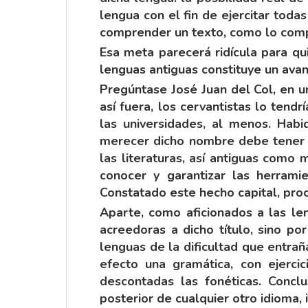
lengua con el fin de ejercitar toda
comprender un texto, como lo comp
Esa meta parecerá ridícula para q
lenguas antiguas constituye un avan
Pregúntase José Juan del Col, en un
así fuera, los cervantistas lo ten
las universidades, al menos. Habi
merecer dicho nombre debe tener u
las literaturas, así antiguas como 
conocer y garantizar las herram
Constatado este hecho capital, proc
Aparte, como aficionados a las le
acreedoras a dicho título, sino po
lenguas de la dificultad que entra
efecto una gramática, con ejercic
descontadas las fonéticas. Conclu
posterior de cualquier otro idioma, 