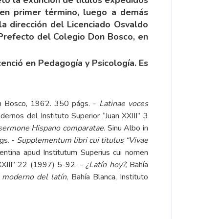
s, en primer término, luego a demás
la dirección del Licenciado Osvaldo
n Prefecto del Colegio Don Bosco, en
cenció en Pedagogía y Psicología. Es
on Bosco, 1962. 350 págs. -
Latinae voces
adernos del Instituto Superior “Juan XXIII” 3
cum sermone Hispano comparatae
. Sinu Albo in
gs. -
Supplementum libri cui titulus “Vivae
gentina apud Institutum Superius cui nomen
 XXIII” 22 (1997) 5-92. -
¿Latín hoy?,
Bahía
o moderno del latín
, Bahía Blanca, Instituto