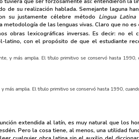
 tuviera que ser forzosamente así: entendieron la li
ndo de su realización hablada. Semejante laguna han
con su justamente célebre método
Lingua Latina 
 metodología de las lenguas vivas. Claro que no es e
 obras lexicográficas inversas. Es decir: no el cor
l-latino, con el propósito de que el estudiante rec
 y más amplia. El título primitivo se conservó hasta 1990, cuando
unción extendida al latín, es muy natural que los h
esdén. Pero la cosa tiene, al menos, una utilidad 
leer cualquier obra latina sin el auxilio del dicciona