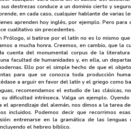
s sus destrezas conduce a un dominio cierto y seguro,
rende, en cada caso, cualquier hablante de varias l
uienes aprenden hoy inglés, por ejemplo. Pero para 
ce cualitativo sin precedentes.
 Prólogo, si batirse por el latín no es lo mismo que
dríamos a mucha honra. Creemos, en cambio, que la c
da cuenta del monumental corpus de la literatura 
na facultad de humanidades y, en ella, un departa
modernas. Ello por el simple hecho de que el objeto
ientas para que se conozca toda producción hum
édase a arguïr en favor del latín y el griego como ba
nguas, recomendamos el estudio de las clásicas, n
r su dificultad intrínseca. Valga un ejemplo. Oyend
ña el aprendizaje del alemán, nos dimos a la tarea 
ios incluidos. Podemos decir que recorrimos esas
sión: entrenarse en la gramática de las lenguas cl
incluyendo el hebreo bíblico.