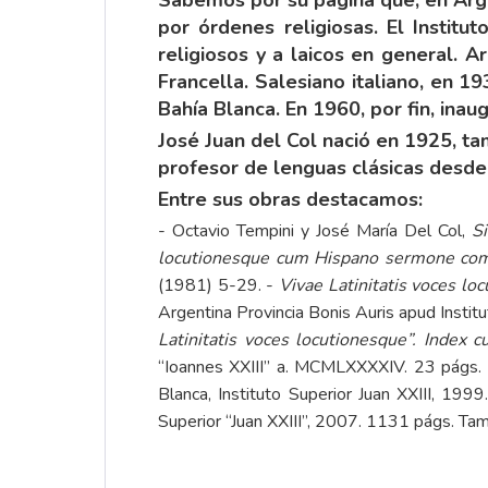
por órdenes religiosas. El Institu
religiosos y a laicos en general. 
Francella. Salesiano italiano, en 1
Bahía Blanca. En 1960, por fin, inaug
José Juan del Col nació en 1925, ta
profesor de lenguas clásicas desde
Entre sus obras destacamos:
- Octavio Tempini y José María Del Col,
Si
locutionesque cum Hispano sermone comp
(1981) 5-29. -
Vivae Latinitatis voces lo
Argentina Provincia Bonis Auris apud Insti
Latinitatis voces locutionesque”. Index 
“Ioannes XXIII” a. MCMLXXXXIV. 23 págs.
Blanca, Instituto Superior Juan XXIII, 199
Superior “Juan XXIII”, 2007. 1131 págs. Tam