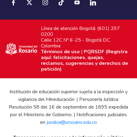
Línea de atención Bogotá: (601) 297
0200
Calle 12C Nº 6-25 - Bogotá D.C.
Colombia
Términos de uso
|
PQRSDF (Registra
aquí: felicitaciones, quejas,
reclamos, sugerencias y derechos de
petición)
Institución de educación superior sujeta a la inspección y
vigilancia del Mineducación. | Personería Jurídica:
Resolución 58 del 16 de septiembre de 1895 expedida
por el Ministerio de Gobierno. | Notificaciones judiciales
en
juridica@urosario.edu.co