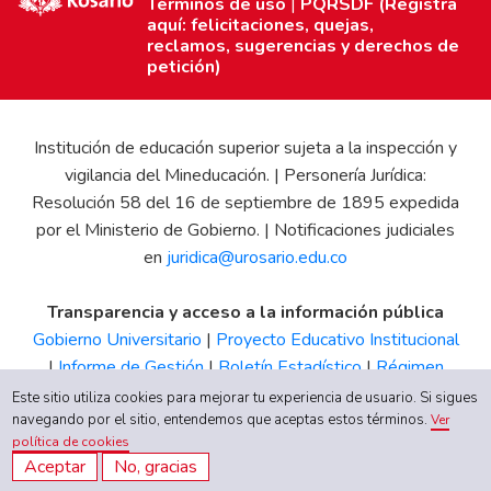
Términos de uso
|
PQRSDF (Registra
aquí: felicitaciones, quejas,
reclamos, sugerencias y derechos de
petición)
Institución de educación superior sujeta a la inspección y
vigilancia del Mineducación. | Personería Jurídica:
Resolución 58 del 16 de septiembre de 1895 expedida
por el Ministerio de Gobierno. | Notificaciones judiciales
en
juridica@urosario.edu.co
Transparencia y acceso a la información pública
Gobierno Universitario
|
Proyecto Educativo Institucional
|
Informe de Gestión
|
Boletín Estadístico
|
Régimen
Tributario
|
Estados Financieros
|
Código de Ética
|
Canal
Este sitio utiliza cookies para mejorar tu experiencia de usuario. Si sigues
de Integridad UR
navegando por el sitio, entendemos que aceptas estos términos.
Ver
política de cookies
Aceptar
No, gracias