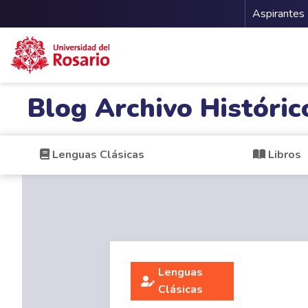
Menu 
Aspirantes
Pasar al contenido principal
Blog Archivo Históric
Lenguas Clásicas
Libros
Lenguas
Clásicas