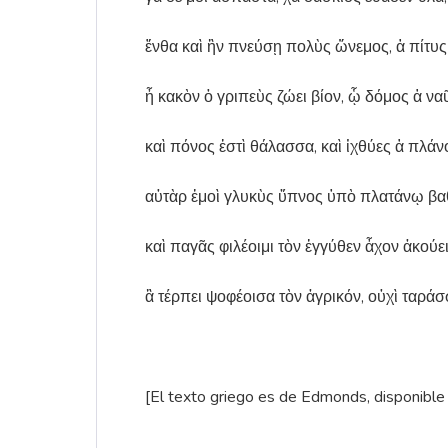
ἔνθα καὶ ἢν πνεύσῃ πολὺς ὥνεμος, ἁ πίτυς 
ἦ κακὸν ὁ γριπεὺς ζώει βίον, ᾧ δόμος ἁ να
καὶ πόνος ἐστὶ θάλασσα, καὶ ἰχθύες ἁ πλάν
αὐτὰρ ἐμοὶ γλυκὺς ὕπνος ὑπὸ πλατάνῳ β
καὶ παγᾶς φιλέοιμι τὸν ἐγγύθεν ἆχον ἀκούει
ἃ τέρπει ψοφέοισα τὸν ἀγρικόν, οὐχὶ ταράσσ
[El texto griego es de Edmonds, disponible