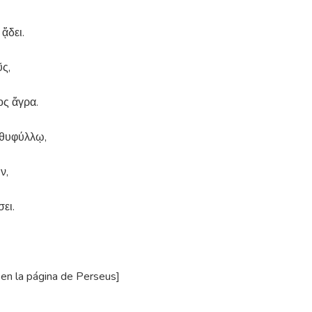
ᾄδει.
ῦς,
ος ἄγρα.
αθυφύλλῳ,
ν,
ει.
 en la página de Perseus]