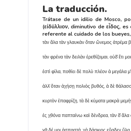
La traducción.
Trátase de un idilio de Mosco, poe
(εἰδύλλιον, diminutivo de εἶδος, es
referente al cuidado de los bueyes,
τὰν ἅλα τὰν γλαυκὰν ὅταν ὥνεμος ἀτρέμα β
τὰν φρένα τὰν δειλὰν ἐρεθίζομαι, οὐδ̓ ἔτι μο
ἐστὶ φίλα, ποθίει δὲ πολὺ πλέον ἁ μεγάλα μ̓
ἀλλ̓ ὅταν ἀχήσῃ πολιὸς βυθός, ἁ δὲ θάλασ
κυρτὸν ἐπαφρίζῃ, τὰ δὲ κύματα μακρὰ μεμή
ἐς χθόνα παπταίνω καὶ δένδρεα, τὰν δ̓ ἅλα
γᾶ δέ μοι ἀσπαστά, χἀ δάσκιος εὔαδεν ὕλα,