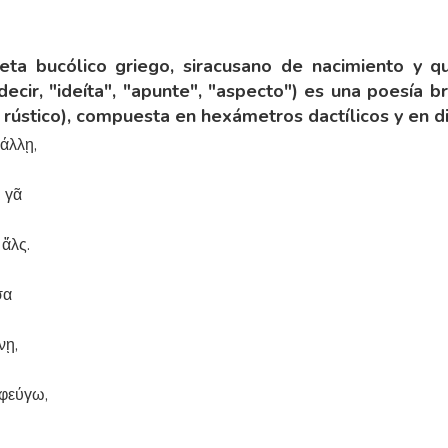
ta bucólico griego, siracusano de nacimiento y que
 decir, "ideíta", "apunte", "aspecto") es una poesía 
 rústico), compuesta en hexámetros dactílicos y en di
άλλῃ,
ι γᾶ
 ἅλς.
σα
νῃ,
 φεύγω,