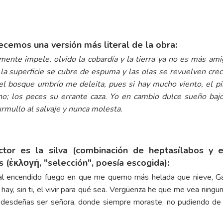
recemos una versión más literal de la obra:
mente impele, olvido la cobardía y la tierra ya no es más am
 superficie se cubre de espuma y las olas se revuelven crecid
el bosque umbrío me deleita, pues si hay mucho viento, el pin
no; los peces su errante caza. Yo en cambio dulce sueño bajo
urmullo al salvaje y nunca molesta.
ctor es la silva (combinación de heptasílabos y
 (ἐκλογή, "selección", poesía escogida):
al encendido fuego en que me quemo más helada que nieve, Gala
hay, sin ti, el vivir para qué sea. Vergüenza he que me vea ningu
esdeñas ser señora, donde siempre moraste, no pudiendo de ella