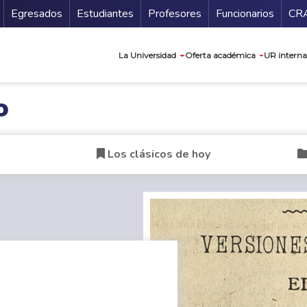
Secundario
Gu
Egresados
Estudiantes
Profesores
Funcionarios
CR
Navegación prin
La Universidad
Oferta académica
UR interna
o
Los clásicos de hoy