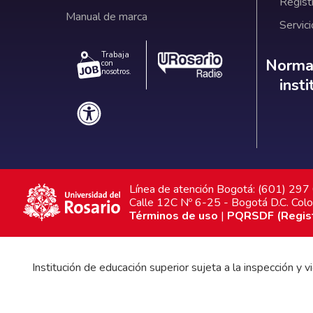
Regist
Manual de marca
Servici
Trabaja
Norm
Normat
con
nosotros.
inst
Línea de atención Bogotá: (601) 29
Calle 12C Nº 6-25 - Bogotá D.C. Col
Términos de uso
|
PQRSDF (Registr
Institución de educación superior sujeta a la inspección y