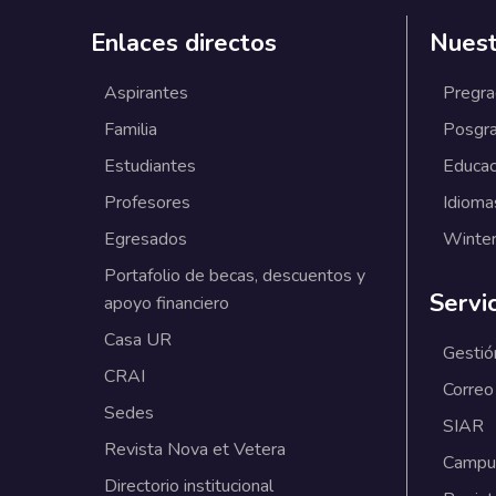
Enlaces directos
Nuest
Aspirantes
Pregr
Familia
Posgr
Estudiantes
Educac
Profesores
Idioma
Egresados
Winter
Portafolio de becas, descuentos y
Servi
apoyo financiero
Casa UR
Gestió
CRAI
Correo
Sedes
SIAR
Revista Nova et Vetera
Campus
Directorio institucional