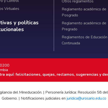
ro y Control
Otros reglamentos
os Virtuales
Reglamento académico de
Posgrado
ativas y políticas institucionales
ivas y políticas
Reglamento académico de
itucionales
Pregrado
Reglamentos de Educación
Continuada
7 0200
ombia
a aquí: felicitaciones, quejas, reclamos, sugerencias y de
 vigilancia del Mineducación. | Personería Jurídica: Resolución 58
Gobierno. | Notificaciones judiciales en
juridica@urosario.edu.co