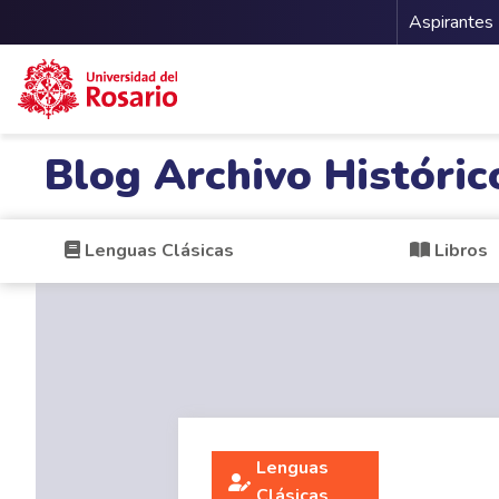
Menu 
Aspirantes
Pasar al contenido principal
Blog Archivo Históric
Lenguas Clásicas
Libros
Lenguas
Clásicas