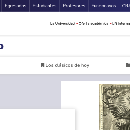
Secundario
Gu
Egresados
Estudiantes
Profesores
Funcionarios
CR
Navegación prin
La Universidad
Oferta académica
UR interna
o
Los clásicos de hoy