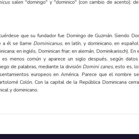
icus
salen "domingo" y "dominico" (con cambio de acento); d
ecuérdese que su fundador fue Domingo de Guzmán. Siendo Do
e a él se llame
Dominicanus
, en latín, y dominicano, en español
inicana; en inglés, Dominican friar; en alemán, Dominikanisch). E
ano es menos común y aparece un siglo después, según datos
uego de palabras, mediante la división
Domini canes
, esto es, l
sentamientos europeos en América. Parece que el nombre se 
olomé Colón. Con la capital de la República Dominicana cerra
ical y dominicano.