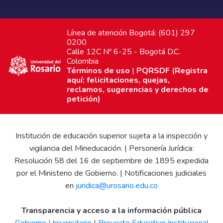
Línea de atención Bogotá: (601) 297
0200
Calle 12C Nº 6-25 - Bogotá D.C.
Colombia
Términos de uso
|
PQRSDF (Registra
aquí: felicitaciones, quejas,
reclamos, sugerencias y derechos de
petición)
Institución de educación superior sujeta a la inspección y
vigilancia del Mineducación. | Personería Jurídica:
Resolución 58 del 16 de septiembre de 1895 expedida
por el Ministerio de Gobierno. | Notificaciones judiciales
en
juridica@urosario.edu.co
Transparencia y acceso a la información pública
Gobierno Universitario
|
Proyecto Educativo Institucional