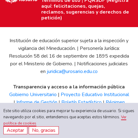
Términos de uso
|
PQRSDF (Registra
aquí: felicitaciones, quejas,
reclamos, sugerencias y derechos de
petición)
Institución de educación superior sujeta a la inspección y
vigilancia del Mineducación. | Personería Jurídica:
Resolución 58 del 16 de septiembre de 1895 expedida
por el Ministerio de Gobierno. | Notificaciones judiciales
en
juridica@urosario.edu.co
Transparencia y acceso a la información pública
Gobierno Universitario
|
Proyecto Educativo Institucional
|
Informe de Gestión
|
Boletín Estadístico
|
Régimen
Tributario
|
Estados Financieros
|
Código de Ética
|
Canal
Este sitio utiliza cookies para mejorar tu experiencia de usuario. Si sigues
de Integridad UR
navegando por el sitio, entendemos que aceptas estos términos.
Ver
política de cookies
Aceptar
No, gracias