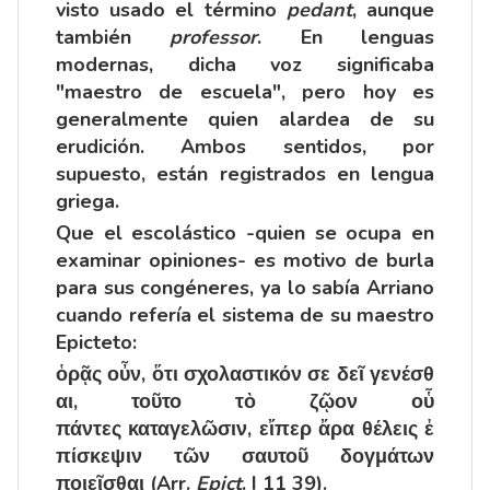
visto usado el término
pedant
, aunque
también
professor
. En lenguas
modernas, dicha voz significaba
"maestro de escuela", pero hoy es
generalmente quien alardea de su
erudición. Ambos sentidos, por
supuesto, están registrados en lengua
griega.
Que el escolástico -quien se ocupa en
examinar opiniones- es motivo de burla
para sus congéneres, ya lo sabía Arriano
cuando refería el sistema de su maestro
Epicteto:
ὁρᾷς οὖν, ὅτι
σχολαστικόν
σε δεῖ γενέσθ
αι, τοῦτο τὸ
ζῷον οὗ
πάντες καταγελῶσιν
, εἴπερ ἄρα θέλεις ἐ
πίσκεψιν τῶν σαυτοῦ δογμάτων
ποιεῖσθαι (Arr.
Epict
. I 11 39).