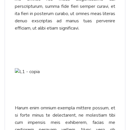
perscripturum, summa fide fieri semper curavi, et
ita fieri in posterum curabo, ut omnes meas literas
denuo exscriptas ad manus tuas pervenire
efficiam, ut alibi etiam significavi.
Harum enim omnium exempla mittere possum, et
si forte minus te delectarent, ne molestiam tibi
cum impensis meis exhiberem, facias me
certiorem perquam vellem. Nunc vero ob