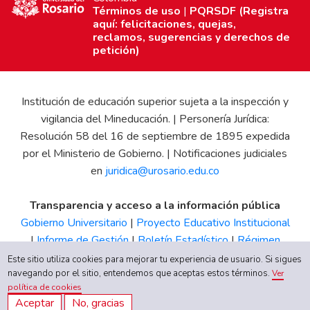
Términos de uso
|
PQRSDF (Registra
aquí: felicitaciones, quejas,
reclamos, sugerencias y derechos de
petición)
Institución de educación superior sujeta a la inspección y
vigilancia del Mineducación. | Personería Jurídica:
Resolución 58 del 16 de septiembre de 1895 expedida
por el Ministerio de Gobierno. | Notificaciones judiciales
en
juridica@urosario.edu.co
Transparencia y acceso a la información pública
Gobierno Universitario
|
Proyecto Educativo Institucional
|
Informe de Gestión
|
Boletín Estadístico
|
Régimen
Tributario
|
Estados Financieros
|
Código de Ética
|
Canal
Este sitio utiliza cookies para mejorar tu experiencia de usuario. Si sigues
de Integridad UR
navegando por el sitio, entendemos que aceptas estos términos.
Ver
política de cookies
Aceptar
No, gracias