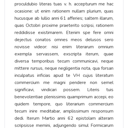
proculdubio literas tuas v. h. accepturum me hac
ocasione: ut enim rationem nullam plurium, quas
hucusque ab Iullio anni 61 afferies; saltem illarum,
quas Octobri proxime praeterito scripsi, rationem
reddidisse existimarem. Etenim spe fere omni
dejectus conatos omnes meos delusos sero
novisse videor: nisi enim literarum omnium
exempla servassem, exscripta iterum, quae
diversa temporibus tecum communicavi, neque
mittere rursus, neque negligentia nota, qua forsan
inculpatus inficias apud te VH cujus literatum
commercium me magni pendere non semel
significavi, vindicari possem. Literis tuis
benevolentiae plenissimis quamprimum accepi, eo
quidem tempore, quo literarium commercium
tecum inire meditabar, amplissimum responsum
dedi. Iterum Martio anni 62 epistolam alteram
scripsisse memini, adjungendo simul Formicarum