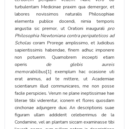
turbulentam Medicinae praxim qua demergor, et
labores novissimos naturalis Philosophiae
elementa publice docendi, nimia temporis
angustia sic premor, ut Orationi inaugurali
pro
Philosophia Newtoniana contra peripateticos ad
Scholas
coram Prorege amplissimo, et Judicibus
sapientissimis habendae, finem adhuc imponere
non potuerim. Quamobrem incoepti etiam
operis
de glebis aureis
memorabilibus
[1]
exemplum hac ocasione uti
erat animus, ad te mittere, ut Academiae
scientiarum illud communicares, me non posse
facile perspicies. Verum ne plane ineptissimae hae
literae tibi viderentur, iconem et flores quosdam
cinchonae adjungere duxi. An descriptionis suae
figuram ullam addiderit celeberrimus de la
Condamine, vel an plantam siccam examinasse tibi