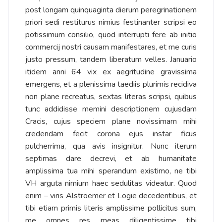
post longam quinquaginta dierum peregrinationem
priori sedi restiturus nimius festinanter scripsi eo
potissimum consilio, quod interrupti fere ab initio
commercij nostri causam manifestares, et me curis
justo pressum, tandem liberatum velles. Januario
itidem anni 64 vix ex aegritudine gravissima
emergens, et a plenissima taediis plurimis recidiva
non plane recreatus, sextas literas scripsi, quibus
tunc addidisse memini descriptionem cujusdam
Cracis, cujus speciem plane novissimam mihi
credendam fecit corona ejus instar ficus
pulcherrima, qua avis insignitur. Nunc iterum
septimas dare decrevi, et ab humanitate
amplissima tua mihi sperandum existimo, ne tibi
VH arguta nimium haec sedulitas videatur. Quod
enim – viris Alstroemer et Logie decedentibus, et
tibi etiam primis literis amplissime pollicitus sum,
me omnes res meas diligentissime tibi