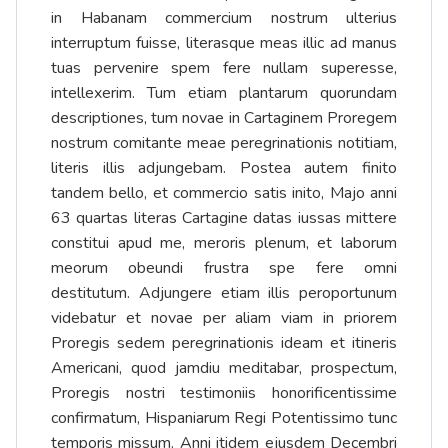
in Habanam commercium nostrum ulterius
interruptum fuisse, literasque meas illic ad manus
tuas pervenire spem fere nullam superesse,
intellexerim. Tum etiam plantarum quorundam
descriptiones, tum novae in Cartaginem Proregem
nostrum comitante meae peregrinationis notitiam,
literis illis adjungebam. Postea autem finito
tandem bello, et commercio satis inito, Majo anni
63 quartas literas Cartagine datas iussas mittere
constitui apud me, meroris plenum, et laborum
meorum obeundi frustra spe fere omni
destitutum. Adjungere etiam illis peroportunum
videbatur et novae per aliam viam in priorem
Proregis sedem peregrinationis ideam et itineris
Americani, quod jamdiu meditabar, prospectum,
Proregis nostri testimoniis honorificentissime
confirmatum, Hispaniarum Regi Potentissimo tunc
temporis missum. Anni itidem ejusdem Decembri