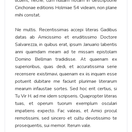
licuerit, necne, cum nullam notam in descriptione
Cinchonae editionis Holmiae 54 videam, non plane
mihi constat.
Ne multis. Recentissimas accepi literas Gadibus
datas ab Amicissimo et eruditissimo Doctore
Salvarezza, in quibus erat, ipsum Januario labentis
anni quamdam meam ad te missam epistolam
Domino Bellman tradidisse. At quaenam ex
superioribus, quas dedi, et accuratissima serie
recensere existimavi, quaenam ex iis inquam esse
potuerit dubitare me faciunt plurimae literarum
mearum infaustae sortes. Sed hoc erit certius, si
Tu Vir H. ad me idem scripseris. Quapropter literas
tuas, et operum tuorum exemplum osculari
impatiens expecto. Fac valeas, et Amici procul
remotissimi, sed sincero et cultu devotissimo te
prosequentis, sui memor. Iterum vale.