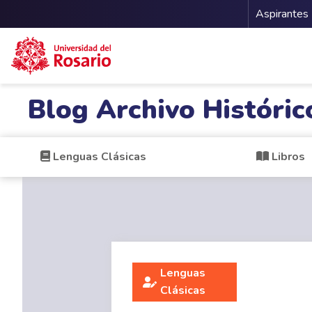
Menu 
Aspirantes
Pasar al contenido principal
Blog Archivo Históric
Lenguas Clásicas
Libros
Lenguas
Clásicas