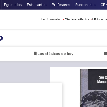
Secundario
Gu
Egresados
Estudiantes
Profesores
Funcionarios
CR
Navegación prin
La Universidad
Oferta académica
UR interna
o
Los clásicos de hoy