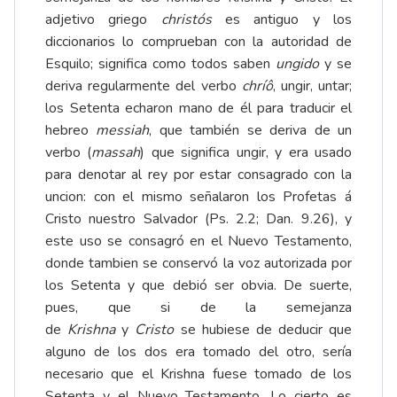
adjetivo griego
christós
es antiguo y los
diccionarios lo comprueban con la autoridad de
Esquilo; significa como todos saben
ungido
y se
deriva regularmente del verbo
chrí
ô
, ungir, untar;
los Setenta echaron mano de él para traducir el
hebreo
messiah
, que también se deriva de un
verbo (
massah
) que significa ungir, y era usado
para denotar al rey por estar consagrado con la
uncion: con el mismo señalaron los Profetas á
Cristo nuestro Salvador (Ps. 2.2; Dan. 9.26), y
este uso se consagró en el Nuevo Testamento,
donde tambien se conservó la voz autorizada por
los Setenta y que debió ser obvia. De suerte,
pues, que si de la semejanza
de
Krishna
y
Cristo
se hubiese de deducir que
alguno de los dos era tomado del otro, sería
necesario que el Krishna fuese tomado de los
Setenta y el Nuevo Testamento. Lo cierto es