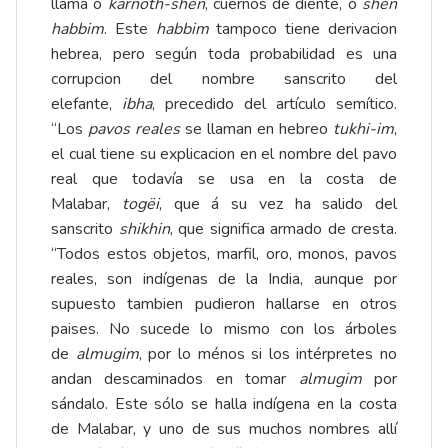
llama ó
karnoth-shen
, cuernos de diente, ó
shen
habbim
. Este
habbim
tampoco tiene derivacion
hebrea, pero según toda probabilidad es una
corrupcion del nombre sanscrito del
elefante,
ibha
, precedido del artículo semítico.
“Los
pavos reales
se llaman en hebreo
tukhi-im
,
el cual tiene su explicacion en el nombre del pavo
real que todavía se usa en la costa de
Malabar,
togëi
, que á su vez ha salido del
sanscrito
shikhin
, que significa armado de cresta.
“Todos estos objetos, marfil, oro, monos, pavos
reales, son indígenas de la India, aunque por
supuesto tambien pudieron hallarse en otros
paises. No sucede lo mismo con los árboles
de
almugim
, por lo ménos si los intérpretes no
andan descaminados en tomar
almugim
por
sándalo. Este sólo se halla indígena en la costa
de Malabar, y uno de sus muchos nombres allí