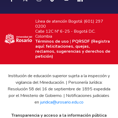
Línea de atención Bogotá: (601) 297
0200
Calle 12C Nº 6-25 - Bogotá D.C.
Colombia
Términos de uso
|
PQRSDF (Registra
aquí: felicitaciones, quejas,
reclamos, sugerencias y derechos de
petición)
Institución de educación superior sujeta a la inspección y
vigilancia del Mineducación. | Personería Jurídica:
Resolución 58 del 16 de septiembre de 1895 expedida
por el Ministerio de Gobierno. | Notificaciones judiciales
en
juridica@urosario.edu.co
Transparencia y acceso a la información pública