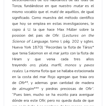
Tonza, fundándose en que nuestro
matar
es el
mismo vocablo que el
maté
de aquéllos, de igual
significado. Como muestra del método científico
que hoy se emplea en estas investigaciones, le
copio á U. la que hace Max Müller sobre la
posicion del pais de Ofir: (
Lectures on the
Science of Language
, tomo I, pág. 202 y sgtes.
Nueva York 1870) “Recordais la flota de Társis*
que tenia Salomon en el mar junto con la flota de
Hiram y que venia cada tres años
trayendo
oro
,
plata
,
marfil
,
monos
y
pavos
reales
. La misma flota que se hallaba estacionada
en la costa del mar Rojo agregan que traia oro
de
Ofir
**, y ademas gran cantidad de madera
de
almugim
*** y piedras preciosas de Ofir”.
“Pues bien, mucho se ha escrito para averiguar
dónde era este Ofir; pero no queda duda de que