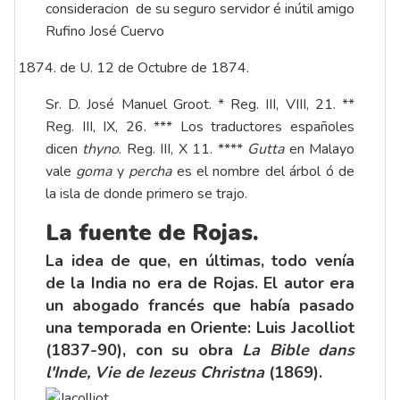
consideracion de su seguro servidor é inútil amigo
Rufino José Cuervo
de U. 12 de Octubre de 1874.
Sr. D. José Manuel Groot. * Reg. III, VIII, 21. **
Reg. III, IX, 26. *** Los traductores españoles
dicen
thyno
. Reg. III, X 11. ****
Gutta
en Malayo
vale
goma
y
percha
es el nombre del árbol ó de
la isla de donde primero se trajo.
La fuente de Rojas.
La idea de que, en últimas, todo venía
de la India no era de Rojas. El autor era
un abogado francés que había pasado
una temporada en Oriente: Luis Jacolliot
(1837-90), con su obra
La Bible dans
l'Inde, Vie de Iezeus Christna
(1869).