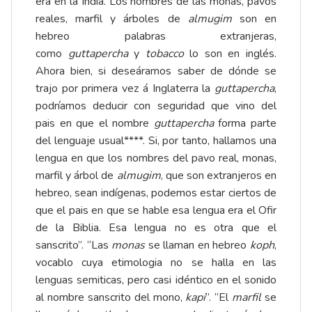
era en la India. Los nombres de las monas, pavos
reales, marfil y árboles de
almugim
son en
hebreo palabras extranjeras,
como
guttapercha
y
tobacco
lo son en inglés.
Ahora bien, si deseáramos saber de dónde se
trajo por primera vez á Inglaterra la
guttapercha
,
podríamos deducir con seguridad que vino del
pais en que el nombre
guttapercha
forma parte
del lenguaje usual****. Si, por tanto, hallamos una
lengua en que los nombres del pavo real, monas,
marfil y árbol de
almugim
, que son extranjeros en
hebreo, sean indígenas, podemos estar ciertos de
que el pais en que se hable esa lengua era el Ofir
de la Biblia. Esa lengua no es otra que el
sanscrito”. “Las
monas
se llaman en hebreo
koph
,
vocablo cuya etimologia no se halla en las
lenguas semiticas, pero casi idéntico en el sonido
al nombre sanscrito del mono,
kapi
”. “El
marfil
se