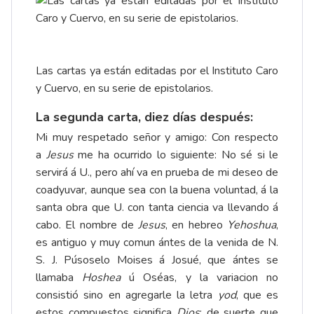
Las cartas ya están editadas por el Instituto Caro
y Cuervo, en su serie de epistolarios.
La segunda carta, diez días después:
Mi muy respetado señor y amigo: Con respecto
a
Jesus
me ha ocurrido lo siguiente: No sé si le
servirá á U., pero ahí va en prueba de mi deseo de
coadyuvar, aunque sea con la buena voluntad, á la
santa obra que U. con tanta ciencia va llevando á
cabo. El nombre de
Jesus
, en hebreo
Yehoshua
,
es antiguo y muy comun ántes de la venida de N.
S. J. Púsoselo Moises á Josué, que ántes se
llamaba
Hoshea
ú Oséas, y la variacion no
consistió sino en agregarle la letra
yod
, que es
estos compuestos significa
Dios
; de suerte que