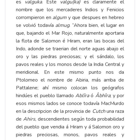
es
valguka
. Este
valgu(ka)
es claramente el
nombre que los mercaderes Indios y Fenicios
corrompieron en
algum
y que despues en hebreo
se volvió todavía
almug
. “Ahora bien, el lugar en
que, bajando el Mar Rojo, naturalmente aportaria
la flota de Salomon é Hiram, eran las bocas del
Indo, adonde se traerian del norte aguas abajo el
oro y las piedras preciosas; y el sándalo, los
pavos reales y los monos desde la India Central y
meridional. En este mismo punto nos da
Ptolomeo el nombre de Abiria, más arriba de
Pattalene; ahí mismo colocan los geógrafos
hindúes el pueblo llamado
Abl
îra
ó
Âbhîra
; y por
esos mismos lados se conoce todavía MacMurdo
en la descripcion de la provincia de
Cutch
una raza
de
Ahirs
, descendientes según toda probabilidad
del pueblo que vendia á Hiram y á Salomon oro y
piedras preciosas, monos, pavos reales y