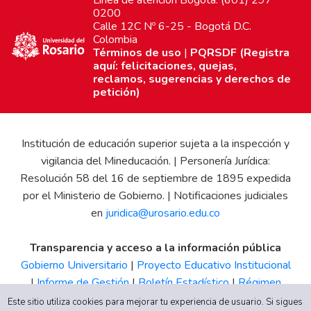
0200
Calle 12C Nº 6-25 - Bogotá D.C.
Colombia
Términos de uso
|
PQRSDF (Registra
aquí: felicitaciones, quejas,
reclamos, sugerencias y derechos de
petición)
Institución de educación superior sujeta a la inspección y
vigilancia del Mineducación. | Personería Jurídica:
Resolución 58 del 16 de septiembre de 1895 expedida
por el Ministerio de Gobierno. | Notificaciones judiciales
en
juridica@urosario.edu.co
Transparencia y acceso a la información pública
Gobierno Universitario
|
Proyecto Educativo Institucional
|
Informe de Gestión
|
Boletín Estadístico
|
Régimen
Tributario
|
Estados Financieros
|
Código de Ética
|
Canal
Este sitio utiliza cookies para mejorar tu experiencia de usuario. Si sigues