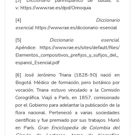
[3]
Diccionario panhispánico de dudas
, s.
v.:
https://www.rae.es/dpd/Orinoquia
[4]
Diccionario
esencial
:
https://www.rae.es/diccionario-esencial
[5]
Diccionario esencial
.
Apéndice:
https://www.rae.es/sites/default/files/
Elementos_compositivos_prefijos_y_sufijos_del_
espanol_Esencial.pdf
[6]
José Jerónimo Triana (1828-90) nació en
Bogotá. Médico de formación, pero botánico por
vocación, Triana estuvo vinculado a la Comisión
Corográfica. Viajó a París, en 1857, comisionado
por el Gobierno para adelantar la publicación de la
flora nacional. Perteneció a varias sociedades
científicas y fue premiado por sus trabajos. Murió
en París.
Gran Enciclopedia de Colombia del