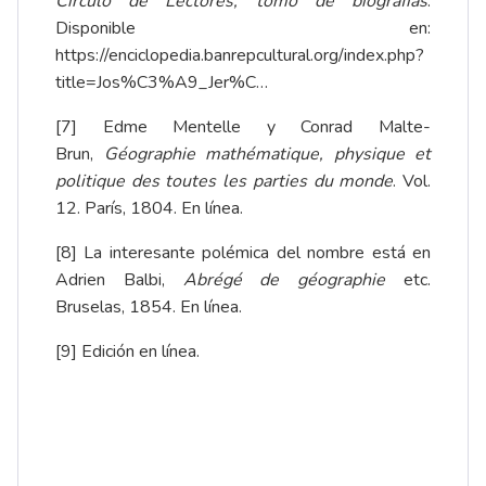
Círculo de Lectores, tomo de biografías
.
Disponible en:
https://enciclopedia.banrepcultural.org/index.php?
title=Jos%C3%A9_Jer%C…
[7]
Edme Mentelle y Conrad Malte-
Brun,
Géographie mathématique, physique et
politique des toutes les parties du monde
. Vol.
12. París, 1804.
En línea
.
[8]
La interesante polémica del nombre está en
Adrien Balbi,
Abrégé de géographie
etc.
Bruselas, 1854.
En línea
.
[9]
Edición
en línea
.