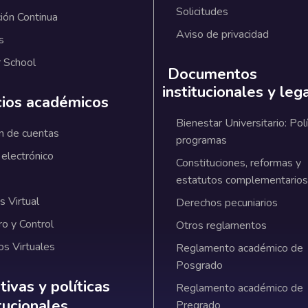
Solicitudes
ión Continua
Aviso de privacidad
s
 School
Documentos
institucionales y leg
cios académicos
Bienestar Universitario: Polí
n de cuentas
programas
 electrónico
Constituciones, reformas y
estatutos complementarios
 Virtual
Derechos pecuniarios
ro y Control
Otros reglamentos
os Virtuales
Reglamento académico de
Posgrado
ativas y políticas institucionales
ivas y políticas
Reglamento académico de
itucionales
Pregrado