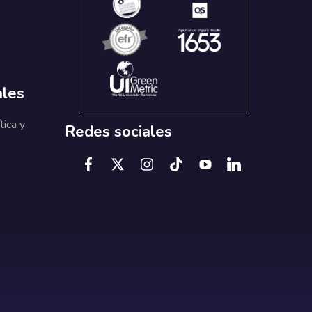
ales
tica y
Redes sociales