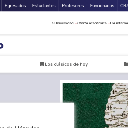
Secundario
Gu
Egresados
Estudiantes
Profesores
Funcionarios
CR
Navegación prin
La Universidad
Oferta académica
UR interna
o
Los clásicos de hoy