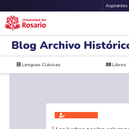
Menu 
Aspirantes
Pasar al contenido principal
Blog Archivo Históric
Lenguas Clásicas
Libros