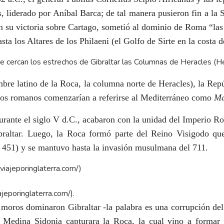
és, liderado por Aníbal Barca; de tal manera pusieron fin a l
con su victoria sobre Cartago, sometió al dominio de Roma “la
a los Altares de los Philaeni (el Golfo de Sirte en la costa d
e cercan los estrechos de Gibraltar las Columnas de Heracles (Hé
bre latino de la Roca, la columna norte de Heracles), la Rep
 los romanos comenzarían a referirse al Mediterráneo como
Ma
urante el siglo V d.C., acabaron con la unidad del Imperio Ro
braltar. Luego, la Roca formó parte del Reino Visigodo qu
o 451) y se mantuvo hasta la invasión musulmana del 711.
ajeporinglaterra.com/
).
s moros dominaron Gibraltar -la palabra es una corrupción d
 Medina Sidonia capturara la Roca, la cual vino a formar 