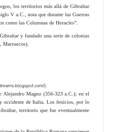
gos, los territorios más allá de Gibraltar
siglo V a.C., nota que durante las Guerras
lejos como las Columnas de Heracles”.
Gibraltar y fundado una serie de colonias
e, Marruecos).
fdreams.blogspot.com/
).
de Alejandro Magno (356-323 a.C.); en el
 occidente de Italia. Los fenicios, por lo
braltar, territorio que fue eventualmente
legiones de la República Romana vencieron