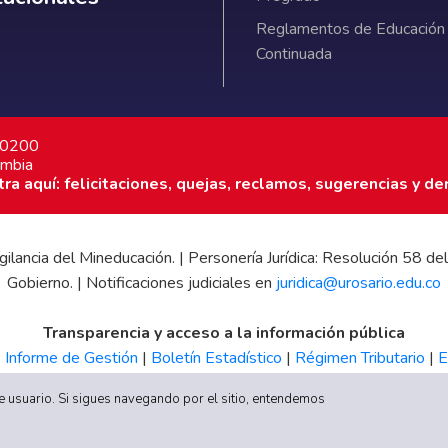
Reglamentos de Educación
Continuada
7 0200
ombia
a aquí: felicitaciones, quejas, reclamos, sugerencias y de
 vigilancia del Mineducación. | Personería Jurídica: Resolución 58
Gobierno. | Notificaciones judiciales en
juridica@urosario.edu.co
Transparencia y acceso a la información pública
|
Informe de Gestión
|
Boletín Estadístico
|
Régimen Tributario
|
E
UR
 de usuario. Si sigues navegando por el sitio, entendemos