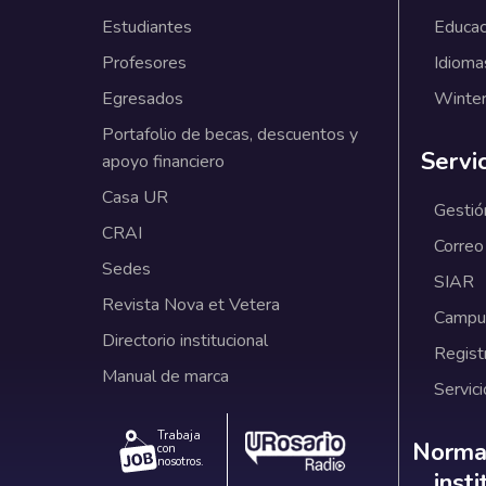
Estudiantes
Educac
Profesores
Idioma
Egresados
Winter
Portafolio de becas, descuentos y
Servi
apoyo financiero
Casa UR
Gestió
CRAI
Correo
Sedes
SIAR
Revista Nova et Vetera
Campus
Directorio institucional
Regist
Manual de marca
Servici
Trabaja
Norm
Normat
con
nosotros.
inst