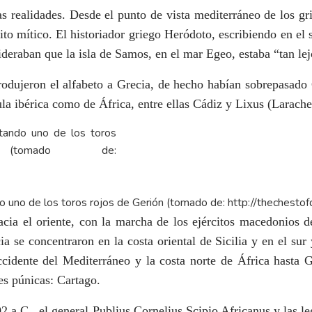
 realidades. Desde el punto de vista mediterráneo de los grie
ito mítico. El historiador griego Heródoto, escribiendo en el 
nsideraban que la isla de Samos, en el mar Egeo, estaba “tan 
trodujeron el alfabeto a Grecia, de hecho habían sobrepasado 
sula ibérica como de África, entre ellas Cádiz y Lixus (Larach
o uno de los toros rojos de Gerión (tomado de:
http://thechesto
acia el oriente, con la marcha de los ejércitos macedonios 
a se concentraron en la costa oriental de Sicilia y en el sur y
ccidente del Mediterráneo y la costa norte de África hasta Gi
es púnicas: Cartago.
2 a.C., el general Publius Cornelius Scipio Africanus y las 