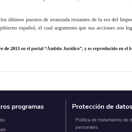
e los últimos puestos de avanzada restantes de la era del Imper
l gobierno español, el cual argumenta que sus acciones son le
re de 2013
en el portal “Ámbito Jurídico”, y es reproducido en el 
ros programas
Protección de dato
ado
Política de tratamiento de 
personales
ado