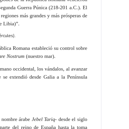
a Segunda Guerra Púnica (218-201 a.C.). El
s regiones más grandes y más prósperas de
e Libia)”.
rcules).
ública Romana estableció su control sobre
re Nostrum
(nuestro mar).
mano occidental, los vándalos, al avanzar
e se extendió desde Galia a la Península
el nombre árabe
Jebel Tariq
- desde el siglo
parte del reino de España hasta la toma