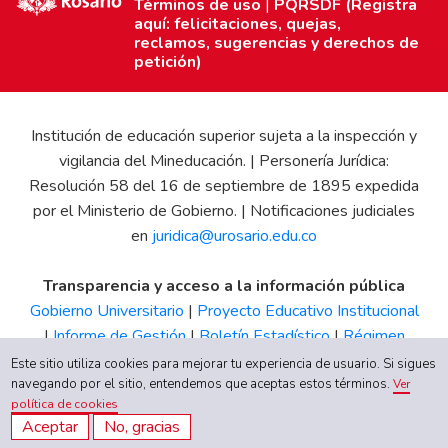
Términos de uso
|
PQRSDF (Registra
aquí: felicitaciones, quejas,
reclamos, sugerencias y derechos de
petición)
Institución de educación superior sujeta a la inspección y
vigilancia del Mineducación. | Personería Jurídica:
Resolución 58 del 16 de septiembre de 1895 expedida
por el Ministerio de Gobierno. | Notificaciones judiciales
en
juridica@urosario.edu.co
Transparencia y acceso a la información pública
Gobierno Universitario
|
Proyecto Educativo Institucional
|
Informe de Gestión
|
Boletín Estadístico
|
Régimen
Tributario
|
Estados Financieros
|
Código de Ética
|
Canal
Este sitio utiliza cookies para mejorar tu experiencia de usuario. Si sigues
de Integridad UR
navegando por el sitio, entendemos que aceptas estos términos.
Ver
política de cookies
Aceptar
No, gracias