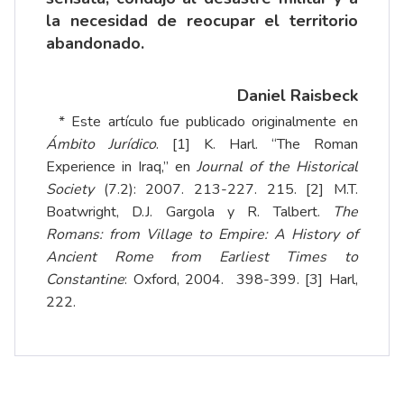
la necesidad de
reocupar
el territorio
abandonado.
Daniel Raisbeck
* Este artículo fue publicado originalmente en
Ámbito Jurídico
.
[1]
K. Harl. “The Roman
Experience in Iraq,” en
Journal of the Historical
Society
(7.2): 2007. 213-227. 215.
[2]
M.T.
Boatwright, D.J. Gargola y R. Talbert.
The
Romans: from Village to Empire: A History of
Ancient Rome from Earliest Times to
Constantine
: Oxford, 2004. 398-399.
[3]
Harl,
222.