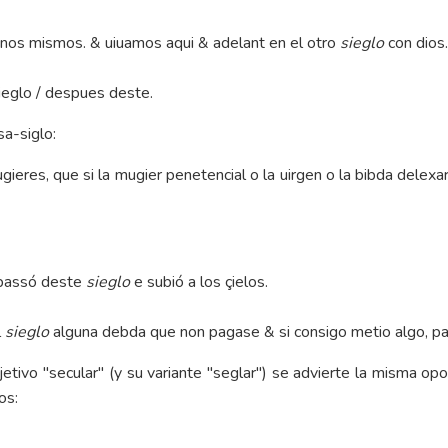
nos mismos. & uiuamos aqui & adelant en el otro
sieglo
con dios
ieglo / despues deste.
sa-siglo:
es, que si la mugier penetencial o la uirgen o la bibda delexar 
e passó deste
sieglo
e subió a los çielos.
l
sieglo
alguna debda que non pagase & si consigo metio algo, p
jetivo "secular" (y su variante "seglar") se advierte la misma op
os: