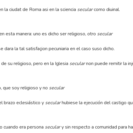
n la ciudat de Roma asi en la sciencia
secular
como diuinal.
en esta manera: uno es dicho ser religioso, otro
secular
se dara la tal satisfaçion pecuniaria en el caso suso dicho.
de su religioso, pero en la Iglesia
secular
non puede remitir la inju
 que soy religioso y no
secular
el brazo eclesiástico y
secular
hubiese la ejecución del castigo q
ioso cuando era persona
secular
y sin respecto a comunidad para ha