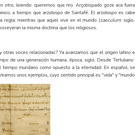
n otro, leiendo: queremos que nro. Arçobispado goze aca fuer
ominico, a tiempo que arzobispo de Santafé. El arzobispo es cabe
na regla; mientras que aquel vive en el mundo (
saeculum
: siglo
poseyeran la misma doctrina que los religiosos.
" y otras voces relacionadas? Ya avanzamos que el origen latino 
iempo de una generación humana, época, siglo. Desde Tertuliano (s
 el tiempo mundano como opuesto a la eternidad. En español, se
. Veamos unos ejemplos, cuyo sentido principal es "vida" y "mundo