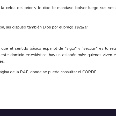
la celda del prior y le dixo le mandase bolver luego sus ves
ba, las dispuso también Dios por el braço
secular
ue el sentido básico español de "siglo" y "secular" es lo relat
En este dominio eclesiástico, hay un eslabón más: quienes viven
es.
página de la RAE, donde se puede consultar el CORDE.