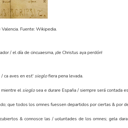
 Valencia. Fuente: Wikipedia.
dor / el día de cincuaesma, ¡de Christus aya perdón!
/ ca aves en est'
sieglo
fiera pena levada.
/ mientre el
sieglo
sea e durare España / siempre será contada e
do; que todos los omnes fuessen departidos por ciertas & por d
ubiertos & connosce las / uoluntades de los omnes; gela dara