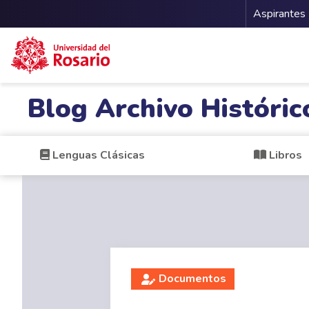
Menu 
Aspirantes
Pasar al contenido principal
Blog Archivo Históric
Lenguas Clásicas
Libros
Documentos