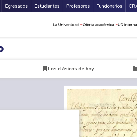
Secundario
Gu
Egresados
Estudiantes
Profesores
Funcionarios
CR
Navegación prin
La Universidad
Oferta académica
UR interna
o
Los clásicos de hoy