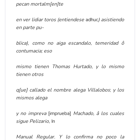
pecan mortalm[en]te
en ver lidiar toros (entiendese
adhuc
) asistiendo
en parte pu-
blica), como no
aiga escandalo, temeridad ô
contumacia; eso
mismo tienen Thomas Hurtado, y lo mismo
tienen otros
q[ue] callado el nombre alega Villalobos
;
y los
mismos alega
y no impreva
[imprueba]
Machado, â los cuales
sigue Pelizario,
In
Manual Regular. Y lo confirma no poco la