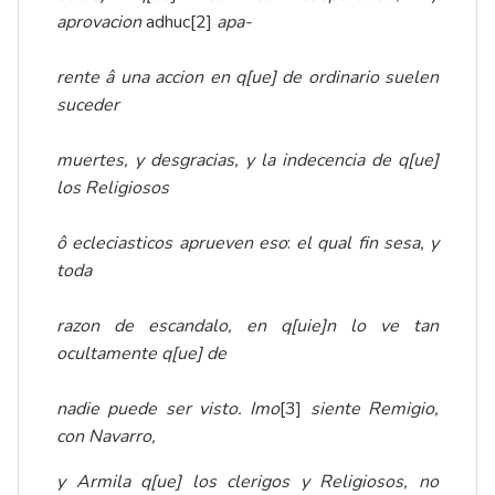
aprovacion
adhuc
[2]
apa-
rente â una accion en q[ue] de ordinario suelen
suceder
muertes, y desgracias, y la indecencia de q[ue]
los Religiosos
ô ecleciasticos aprueven eso
:
el qual fin sesa, y
toda
razon de escandalo, en q[uie]n lo ve tan
ocultamente q[ue] de
nadie puede ser visto. Imo
[3]
siente Remigio,
con Navarro,
y Armila q[ue] los clerigos y Religiosos, no