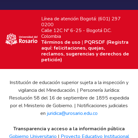
Línea de atención Bogotá: (601) 297
0200
Calle 12C Nº 6-25 - Bogotá D.C.
Colombia
Términos de uso
|
PQRSDF (Registra
aquí: felicitaciones, quejas,
reclamos, sugerencias y derechos de
petición)
Institución de educación superior sujeta a la inspección y
vigilancia del Mineducación. | Personería Jurídica:
Resolución 58 del 16 de septiembre de 1895 expedida
por el Ministerio de Gobierno. | Notificaciones judiciales
en
juridica@urosario.edu.co
Transparencia y acceso a la información pública
Gobierno Universitario
|
Proyecto Educativo Institucional