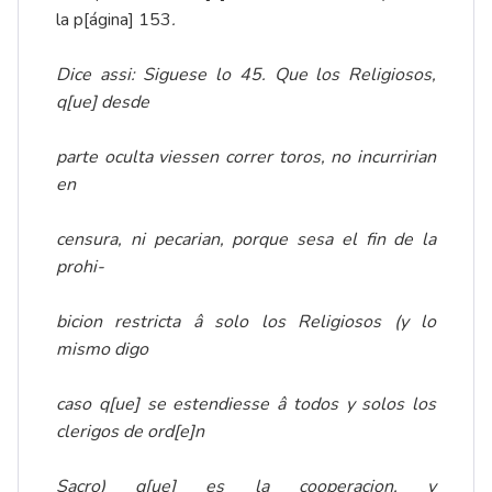
la p[ágina] 153
.
Dice assi: Siguese lo 45. Que los Religiosos,
q[ue] desde
parte oculta viessen correr toros, no incurririan
en
censura, ni pecarian, porque sesa
el fin de
la
prohi-
bicion restricta â solo los Religiosos (y lo
mismo digo
caso q[ue] se estendiesse â todos y solos los
clerigos de ord[e]n
Sacro) q[ue] es la cooperacion, y