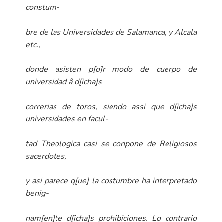
constum-
bre de las Universidades de Salamanca, y Alcala
etc.,
donde asisten p[o]r modo de cuerpo de
universidad â d[icha]s
correrias de toros, siendo assi que d[icha]s
universidades en facul-
tad Theologica casi se conpone de Religiosos
sacerdotes,
y asi parece q[ue] la costumbre ha interpretado
benig-
nam[en]te d[icha]s prohibiciones. Lo contrario