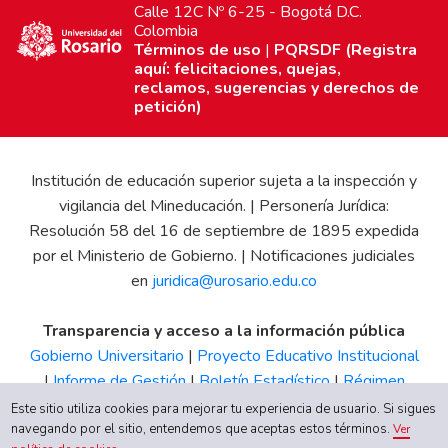
Calle 12C Nº 6-25 - Bogotá D.C.
Colombia
Términos de uso
|
PQRSDF (Registra
aquí: felicitaciones, quejas,
reclamos, sugerencias y derechos de
petición)
Institución de educación superior sujeta a la inspección y
vigilancia del Mineducación. | Personería Jurídica:
Resolución 58 del 16 de septiembre de 1895 expedida
por el Ministerio de Gobierno. | Notificaciones judiciales
en
juridica@urosario.edu.co
Transparencia y acceso a la información pública
Gobierno Universitario
|
Proyecto Educativo Institucional
|
Informe de Gestión
|
Boletín Estadístico
|
Régimen
Tributario
|
Estados Financieros
|
Código de Ética
|
Canal
Este sitio utiliza cookies para mejorar tu experiencia de usuario. Si sigues
de Integridad UR
navegando por el sitio, entendemos que aceptas estos términos.
Ver