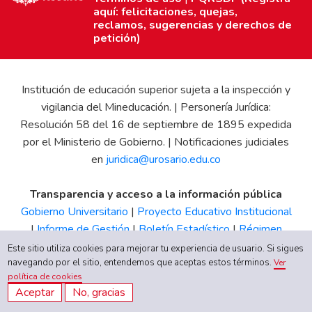
aquí: felicitaciones, quejas,
reclamos, sugerencias y derechos de
petición)
Institución de educación superior sujeta a la inspección y
vigilancia del Mineducación. | Personería Jurídica:
Resolución 58 del 16 de septiembre de 1895 expedida
por el Ministerio de Gobierno. | Notificaciones judiciales
en
juridica@urosario.edu.co
Transparencia y acceso a la información pública
Gobierno Universitario
|
Proyecto Educativo Institucional
|
Informe de Gestión
|
Boletín Estadístico
|
Régimen
Tributario
|
Estados Financieros
|
Código de Ética
|
Canal
Este sitio utiliza cookies para mejorar tu experiencia de usuario. Si sigues
de Integridad UR
navegando por el sitio, entendemos que aceptas estos términos.
Ver
política de cookies
Aceptar
No, gracias