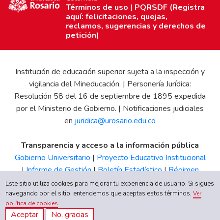
Términos de uso
|
PQRSDF (Registra
aquí: felicitaciones, quejas,
reclamos, sugerencias y derechos de
petición)
Institución de educación superior sujeta a la inspección y
vigilancia del Mineducación. | Personería Jurídica:
Resolución 58 del 16 de septiembre de 1895 expedida
por el Ministerio de Gobierno. | Notificaciones judiciales
en
juridica@urosario.edu.co
Transparencia y acceso a la información pública
Gobierno Universitario
|
Proyecto Educativo Institucional
|
Informe de Gestión
|
Boletín Estadístico
|
Régimen
Tributario
|
Estados Financieros
|
Código de Ética
|
Canal
Este sitio utiliza cookies para mejorar tu experiencia de usuario. Si sigues
de Integridad UR
navegando por el sitio, entendemos que aceptas estos términos.
Ver
política de cookies
Aceptar
No, gracias