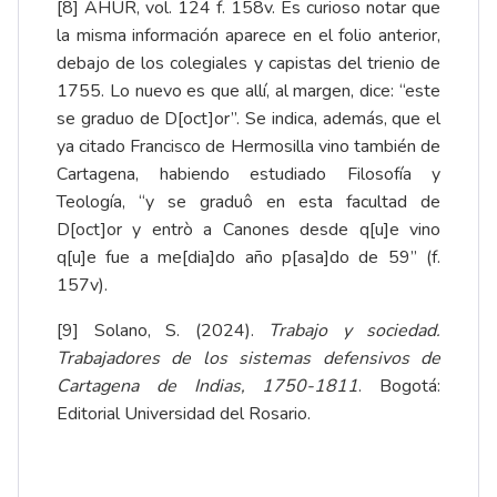
[8]
AHUR, vol. 124 f. 158v. Es curioso notar que
la misma información aparece en el folio anterior,
debajo de los colegiales y capistas del trienio de
1755. Lo nuevo es que allí, al margen, dice: “este
se graduo de D[oct]or”. Se indica, además, que el
ya citado Francisco de Hermosilla vino también de
Cartagena, habiendo estudiado Filosofía y
Teología, “y se graduô en esta facultad de
D[oct]or y entrò a Canones desde q[u]e vino
q[u]e fue a me[dia]do año p[asa]do de 59” (f.
157v).
[9]
Solano, S. (2024).
Trabajo y sociedad.
Trabajadores de los sistemas defensivos de
Cartagena de Indias, 1750-1811
. Bogotá:
Editorial Universidad del Rosario.