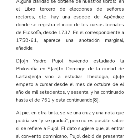
Alguna claridad se obtiene de nuestros libros: en
el Libro tercero de elecciones de señores
rectores, etc., hay una especie de Apéndice
donde se registra el inicio de los cursos trienales
de Filosofía, desde 1737. En el correspondiente a
1758-61, aparece una anotación marginal,
añadida:
D[o]n Ysidro Pujol haviendo estudiado la
Philosofia en S[an]to Domingo de la ciudad de
Cartax[en]a vino a estudiar Theologia, q[u]e
empezo a cursar desde el mes de octubre de el
año de mil setecientos, y sesenta, y ha continuado
hasta el de 761 y esta continuando
[8]
.
Al pie, en otra tinta, se ve una cruz y una nota que
podría ser “y se graduó”; pero no es posible saber
si se refiere a Pujol. El dato sugiere que, al entrar
al convento dominicano, Pujol debió de presentar