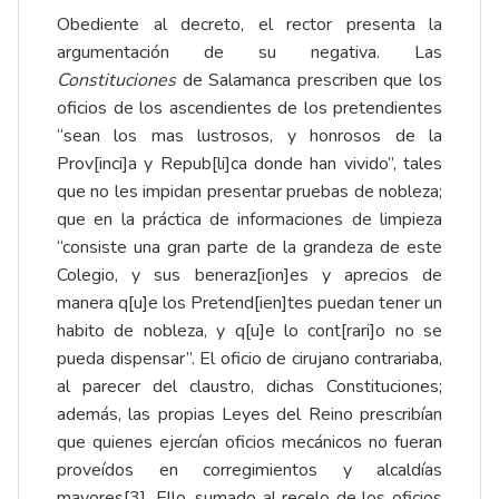
Obediente al decreto, el rector presenta la
argumentación de su negativa. Las
Constituciones
de Salamanca prescriben que los
oficios de los ascendientes de los pretendientes
“sean los mas lustrosos, y honrosos de la
Prov[inci]a y Repub[li]ca donde han vivido”, tales
que no les impidan presentar pruebas de nobleza;
que en la práctica de informaciones de limpieza
“consiste una gran parte de la grandeza de este
Colegio, y sus beneraz[ion]es y aprecios de
manera q[u]e los Pretend[ien]tes puedan tener un
habito de nobleza, y q[u]e lo cont[rari]o no se
pueda dispensar”. El oficio de cirujano contrariaba,
al parecer del claustro, dichas Constituciones;
además, las propias Leyes del Reino prescribían
que quienes ejercían oficios mecánicos no fueran
proveídos en corregimientos y alcaldías
mayores
[3]
. Ello, sumado al recelo de los oficios