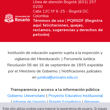
Línea de atención Bogotá: (601) 297
0200
Calle 12C Nº 6-25 - Bogotá D.C.
Colombia
Términos de uso
|
PQRSDF (Registra
aquí: felicitaciones, quejas,
reclamos, sugerencias y derechos de
petición)
Institución de educación superior sujeta a la inspección y
vigilancia del Mineducación. | Personería Jurídica:
Resolución 58 del 16 de septiembre de 1895 expedida
por el Ministerio de Gobierno. | Notificaciones judiciales
en
juridica@urosario.edu.co
Transparencia y acceso a la información pública
Gobierno Universitario
|
Proyecto Educativo Institucional
|
Informe de Gestión
|
Boletín Estadístico
|
Régimen
Tributario
|
Estados Financieros
|
Código de Ética
|
Canal
Este sitio utiliza cookies para mejorar tu experiencia de usuario. Si sigues