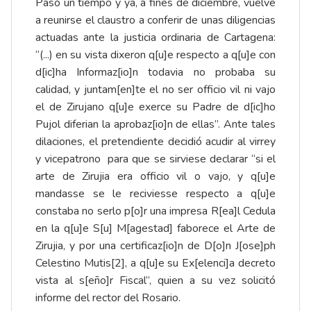
Pasó un tiempo y ya, a fines de diciembre, vuelve
a reunirse el claustro a conferir de unas diligencias
actuadas ante la justicia ordinaria de Cartagena:
“(...) en su vista dixeron q[u]e respecto a q[u]e con
d[ic]ha Informaz[io]n todavia no probaba su
calidad, y juntam[en]te el no ser officio vil ni vajo
el de Zirujano q[u]e exerce su Padre de d[ic]ho
Pujol diferian la aprobaz[io]n de ellas”. Ante tales
dilaciones, el pretendiente decidió acudir al virrey
y vicepatrono para que se sirviese declarar “si el
arte de Zirujia era officio vil o vajo, y q[u]e
mandasse se le reciviesse respecto a q[u]e
constaba no serlo p[o]r una impresa R[ea]l Cedula
en la q[u]e S[u] M[agestad] faborece el Arte de
Zirujia, y por una certificaz[io]n de D[o]n J[ose]ph
Celestino Mutis
[2]
, a q[u]e su Ex[elenci]a decreto
vista al s[eño]r Fiscal”, quien a su vez solicitó
informe del rector del Rosario.