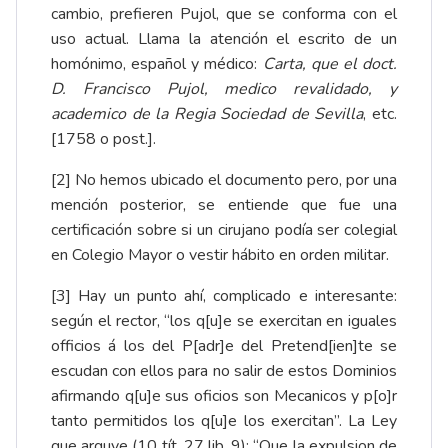
cambio, prefieren Pujol, que se conforma con el
uso actual. Llama la atención el escrito de un
homónimo, español y médico:
Carta, que el doct.
D. Francisco Pujol, medico revalidado, y
academico de la Regia Sociedad de Sevilla
, etc.
[1758 o post.].
[2]
No hemos ubicado el documento pero, por una
mención posterior, se entiende que fue una
certificación sobre si un cirujano podía ser colegial
en Colegio Mayor o vestir hábito en orden militar.
[3]
Hay un punto ahí, complicado e interesante:
según el rector, “los q[u]e se exercitan en iguales
officios á los del P[adr]e del Pretend[ien]te se
escudan con ellos para no salir de estos Dominios
afirmando q[u]e sus oficios son Mecanicos y p[o]r
tanto permitidos los q[u]e los exercitan”. La Ley
que arguye (10 tít. 27 lib. 9): “Que la expulsion de