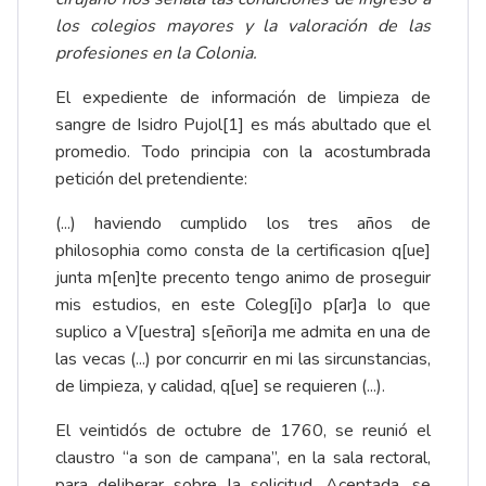
los colegios mayores y la valoración de las
profesiones en la Colonia.
El expediente de información de limpieza de
sangre de Isidro Pujol
[1]
es más abultado que el
promedio. Todo principia con la acostumbrada
petición del pretendiente:
(...) haviendo cumplido los tres años de
philosophia como consta de la certificasion q[ue]
junta m[en]te precento tengo animo de proseguir
mis estudios, en este Coleg[i]o p[ar]a lo que
suplico a V[uestra] s[eñori]a me admita en una de
las vecas (...) por concurrir en mi las sircunstancias,
de limpieza, y calidad, q[ue] se requieren (...).
El veintidós de octubre de 1760, se reunió el
claustro “a son de campana”, en la sala rectoral,
para deliberar sobre la solicitud. Aceptada, se