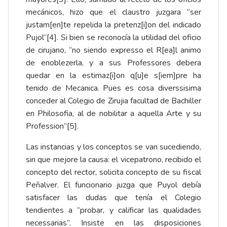
mecánicos, hizo que el claustro juzgara “ser
justam[en]te repelida la pretenz[i]on del indicado
Pujol”
[4]
. Si bien se reconocía la utilidad del oficio
de cirujano, “no siendo expresso el R[ea]l animo
de enoblezerla, y a sus Professores debera
quedar en la estimaz[i]on q[u]e s[iem]pre ha
tenido de Mecanica. Pues es cosa diverssisima
conceder al Colegio de Zirujia facultad de Bachiller
en Philosofia, al de nobilitar a aquella Arte y su
Profession”
[5]
.
Las instancias y los conceptos se van sucediendo,
sin que mejore la causa: el vicepatrono, recibido el
concepto del rector, solicita concepto de su fiscal
Peñalver. El funcionario juzga que Puyol debía
satisfacer las dudas que tenía el Colegio
tendientes a “probar, y calificar las qualidades
necessarias”. Insiste en las disposiciones