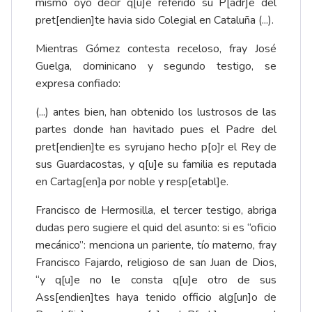
mismo oyo decir q[u]e referido su P[adr]e del
pret[endien]te havia sido Colegial en Cataluña (...).
Mientras Gómez contesta receloso, fray José
Guelga, dominicano y segundo testigo, se
expresa confiado:
(...) antes bien, han obtenido los lustrosos de las
partes donde han havitado pues el Padre del
pret[endien]te es syrujano hecho p[o]r el Rey de
sus Guardacostas, y q[u]e su familia es reputada
en Cartag[en]a por noble y resp[etabl]e.
Francisco de Hermosilla, el tercer testigo, abriga
dudas pero sugiere el quid del asunto: si es “oficio
mecánico”: menciona un pariente, tío materno, fray
Francisco Fajardo, religioso de san Juan de Dios,
“y q[u]e no le consta q[u]e otro de sus
Ass[endien]tes haya tenido officio alg[un]o de