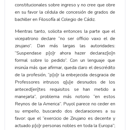
constitucionales sobre ingreso y no cree que obre
en su favor la cédula de concesión de grados de
bachiller en Filosofía al Colegio de Cádiz.
Mientras tanto, solicita entonces la parte que el
vicepatrono declare “no ser officio vaxo el de
zirujano”. Dan más largas las autoridades:
“Suspendase p[o]r ahora hazer declaraz[io]n
formal sobre lo pedido”. Con un lenguaje que
insinúa más que afirmar, queda claro el descrédito
de la profesión, “p[o]r la enbejecida desgracia de
Professores intrusos q[u]e desnudos de los
anteced[en]tes requisitos se han metido a
manejarla”, problema más notorio “en estos
Reynos de la America”. Puyol parece no ceder en
su empeño, buscando dos declaraciones a su
favor: que el “exercicio de Zirujano es decente y
actuado p[o]r personas nobles en toda la Europa”;