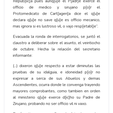
Repub[lic]a pues aunq[u]e el P[adr]e exerce el
officio de medico y sirujano p[o]r el
Protomedicato de Cart[agen]a dice el q[u]e
declara q[u]e no save q[u]e es officio mecanico,
mas ignora si es lustroso vil, o vajo resp[etabl]e”.
Evacuada la ronda de interrogatorios, se juntó el
claustro a deliberar sobre el asunto, el veintiocho
de octubre. Hecha la relación del secretario
informante:
(...) dixeron q[u]e respecto a estar diminutas las
pruebas de su idalguia, e idoneidad p[o]r no
expresar a serca de sus Abuelos y demas
Ascendientes, ocurra donde le convenga trayendo
mayores comprobantes, como tambien en orden
al ministerio q[u]e exerce d[ic]ho su Padre de
Zirujano, probando no ser officio vil ni vaxo.