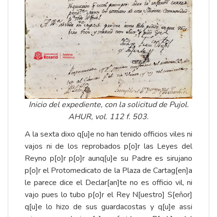
Inicio del expediente, con la solicitud de Pujol.
AHUR, vol. 112 f. 503.
A la sexta dixo q[u]e no han tenido officios viles ni
vajos ni de los reprobados p[o]r las Leyes del
Reyno p[o]r p[o]r aunq[u]e su Padre es sirujano
p[o]r el Protomedicato de la Plaza de Cartag[en]a
le parece dice el Declar[an]te no es officio vil, ni
vajo pues lo tubo p[o]r el Rey N[uestro] S[eñor]
q[u]e lo hizo de sus guardacostas y q[u]e assi