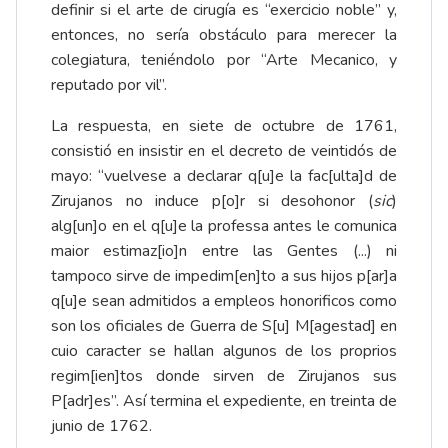
definir si el arte de cirugía es “exercicio noble” y,
entonces, no sería obstáculo para merecer la
colegiatura, teniéndolo por “Arte Mecanico, y
reputado por vil”.
La respuesta, en siete de octubre de 1761,
consistió en insistir en el decreto de veintidós de
mayo: “vuelvese a declarar q[u]e la fac[ulta]d de
Zirujanos no induce p[o]r si desohonor (
sic
)
alg[un]o en el q[u]e la professa antes le comunica
maior estimaz[io]n entre las Gentes (...) ni
tampoco sirve de impedim[en]to a sus hijos p[ar]a
q[u]e sean admitidos a empleos honorificos como
son los oficiales de Guerra de S[u] M[agestad] en
cuio caracter se hallan algunos de los proprios
regim[ien]tos donde sirven de Zirujanos sus
P[adr]es”. Así termina el expediente, en treinta de
junio de 1762.