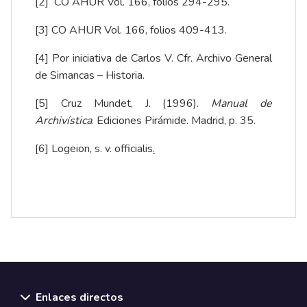
[2]
CO AHUR Vol. 166, folios 294-295.
[3]
CO AHUR Vol. 166, folios 409-413.
[4]
Por iniciativa de Carlos V. Cfr.
Archivo General
de Simancas – Historia
.
[5]
Cruz Mundet, J. (1996).
Manual de
Archivística
. Ediciones Pirámide. Madrid, p. 35.
[6]
Logeion, s. v. officialis
.
Enlaces directos