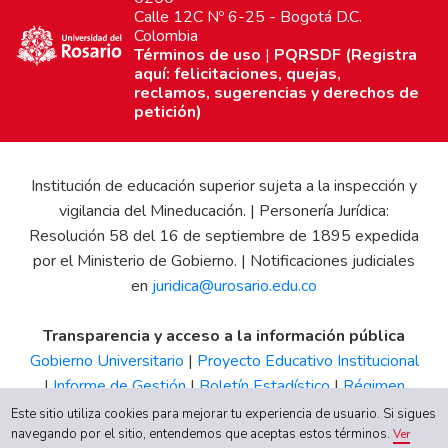
Calle 12C Nº 6-25 - Bogotá D.C.
Colombia
Términos de uso
|
PQRSDF (Registra
aquí: felicitaciones, quejas,
reclamos, sugerencias y derechos de
petición)
Institución de educación superior sujeta a la inspección y
vigilancia del Mineducación. | Personería Jurídica:
Resolución 58 del 16 de septiembre de 1895 expedida
por el Ministerio de Gobierno. | Notificaciones judiciales
en
juridica@urosario.edu.co
Transparencia y acceso a la información pública
Gobierno Universitario
|
Proyecto Educativo Institucional
|
Informe de Gestión
|
Boletín Estadístico
|
Régimen
Tributario
|
Estados Financieros
|
Código de Ética
|
Canal
Este sitio utiliza cookies para mejorar tu experiencia de usuario. Si sigues
de Integridad UR
navegando por el sitio, entendemos que aceptas estos términos.
Ver